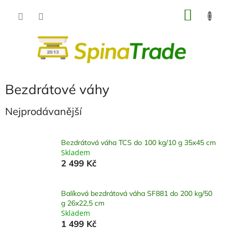
Přejít
NÁKU
na
obsah
KOŠÍK
Bezdrátové váhy
Nejprodávanější
Bezdrátová váha TCS do 100 kg/10 g 35x45 cm
Skladem
2 499 Kč
Balíková bezdrátová váha SF881 do 200 kg/50
g 26x22,5 cm
Skladem
1 499 Kč