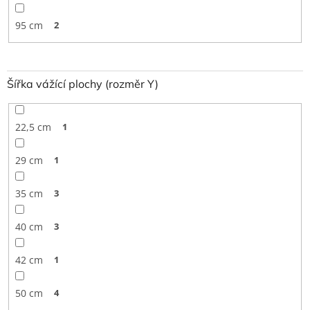
95 cm
2
Šířka vážící plochy (rozměr Y)
22,5 cm
1
29 cm
1
35 cm
3
40 cm
3
42 cm
1
50 cm
4