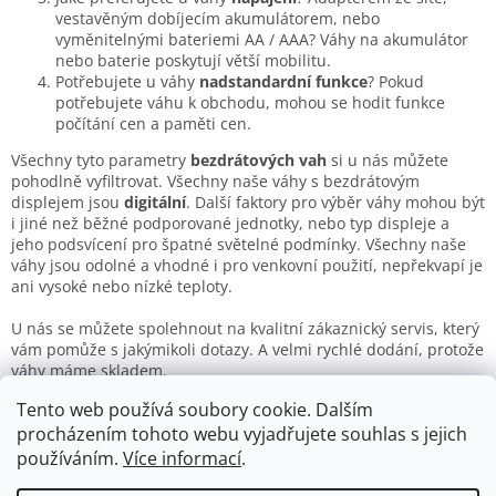
v
vestavěným dobíjecím akumulátorem, nebo
ý
vyměnitelnými bateriemi AA / AAA? Váhy na akumulátor
p
nebo baterie poskytují větší mobilitu.
i
Potřebujete u váhy
nadstandardní funkce
? Pokud
s
potřebujete váhu k obchodu, mohou se hodit funkce
u
počítání cen a paměti cen.
Všechny tyto parametry
bezdrátových vah
si u nás můžete
pohodlně vyfiltrovat. Všechny naše váhy s bezdrátovým
displejem jsou
digitální
. Další faktory pro výběr váhy mohou být
i jiné než běžné podporované jednotky, nebo typ displeje a
jeho podsvícení pro špatné světelné podmínky. Všechny naše
váhy jsou odolné a vhodné i pro venkovní použití, nepřekvapí je
ani vysoké nebo nízké teploty.
U nás se můžete spolehnout na kvalitní zákaznický servis, který
vám pomůže s jakýmikoli dotazy. A velmi rychlé dodání, protože
váhy máme skladem.
Tento web používá soubory cookie. Dalším
Nabízíme také další
balíkové váhy
s displejem připojeným
procházením tohoto webu vyjadřujete souhlas s jejich
kabelem.
používáním.
Více informací
.
Z