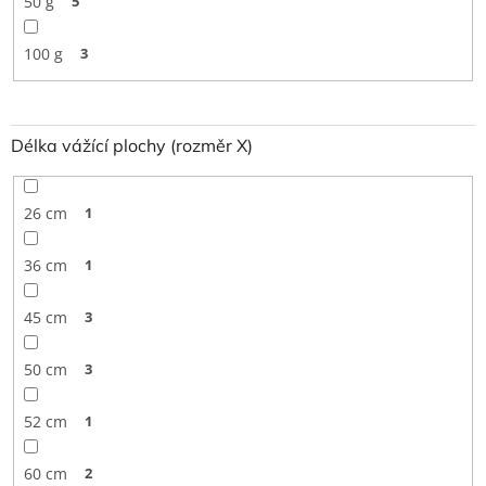
50 g
5
100 g
3
Délka vážící plochy (rozměr X)
26 cm
1
36 cm
1
45 cm
3
50 cm
3
52 cm
1
60 cm
2