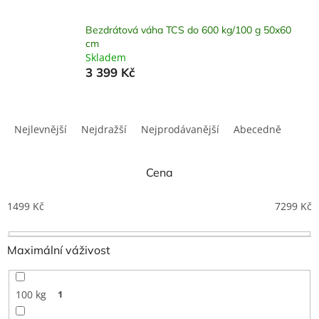
Bezdrátová váha TCS do 600 kg/100 g 50x60
cm
Skladem
3 399 Kč
Ř
a
Nejlevnější
Nejdražší
Nejprodávanější
Abecedně
z
e
n
Cena
í
p
1499
Kč
7299
Kč
r
o
Maximální váživost
d
u
k
100 kg
1
t
ů