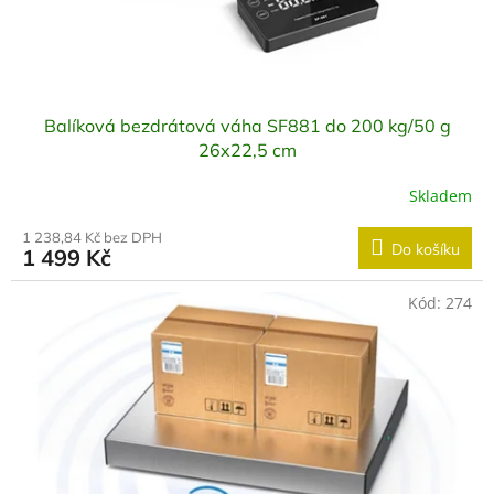
k
t
ů
Balíková bezdrátová váha SF881 do 200 kg/50 g
26x22,5 cm
Skladem
1 238,84 Kč bez DPH
Do košíku
1 499 Kč
Kód:
274