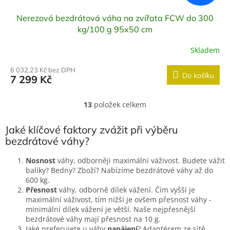
Nerezová bezdrátová váha na zvířata FCW do 300
kg/100 g 95x50 cm
Skladem
6 032,23 Kč bez DPH
Do košíku
7 299 Kč
13
položek celkem
O
v
l
Jaké klíčové faktory zvážit při výběru
á
bezdrátové váhy?
d
a
Nosnost
váhy, odborněji maximální váživost. Budete vážit
c
balíky? Bedny? Zboží? Nabízíme bezdrátové váhy až do
í
600 kg.
p
Přesnost
váhy, odborně dílek vážení. Čím vyšší je
r
maximální váživost, tím nižší je ovšem přesnost váhy -
v
minimální dílek vážení je větší. Naše nejpřesnější
k
bezdrátové váhy mají přesnost na 10 g.
y
Jaké preferujete u váhy
napájení
? Adaptérem ze sítě,