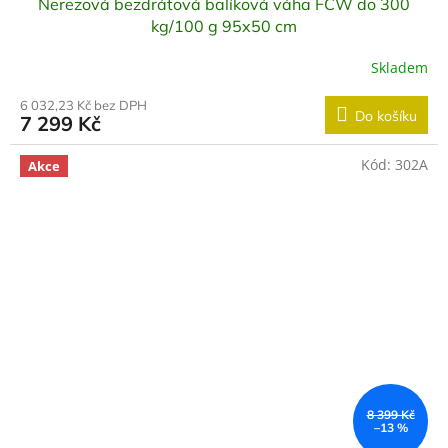
Nerezová bezdrátová balíková váha FCW do 300
kg/100 g 95x50 cm
Skladem
6 032,23 Kč bez DPH
Do košíku
7 299 Kč
Kód:
302A
Akce
8 399 Kč
–13 %