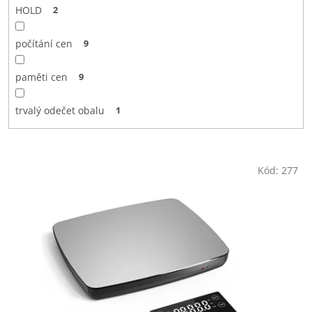
HOLD
2
počítání cen
9
paměti cen
9
trvalý odečet obalu
1
V
Kód:
277
ý
p
i
s
p
r
o
d
u