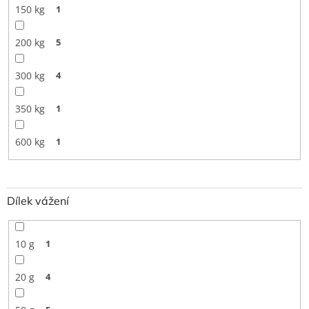
150 kg
1
200 kg
5
300 kg
4
350 kg
1
600 kg
1
Dílek vážení
10 g
1
20 g
4