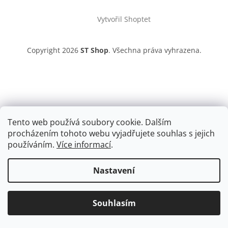
á
Vytvořil Shoptet
p
a
t
Copyright 2026
ST Shop
. Všechna práva vyhrazena.
í
Tento web používá soubory cookie. Dalším
procházením tohoto webu vyjadřujete souhlas s jejich
používáním.
Více informací
.
Nastavení
Souhlasím