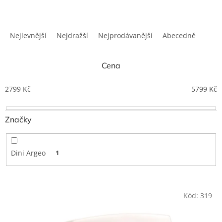
Ř
a
Nejlevnější
Nejdražší
Nejprodávanější
Abecedně
z
e
n
Cena
í
p
2799
Kč
5799
Kč
r
o
Značky
d
u
k
t
Dini Argeo
1
ů
V
Kód:
319
ý
p