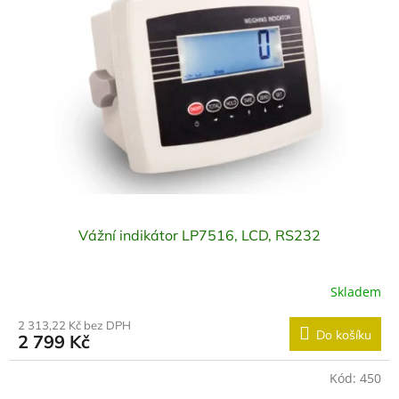
i
s
p
r
o
d
u
k
t
ů
Vážní indikátor LP7516, LCD, RS232
Skladem
2 313,22 Kč bez DPH
Do košíku
2 799 Kč
Kód:
450