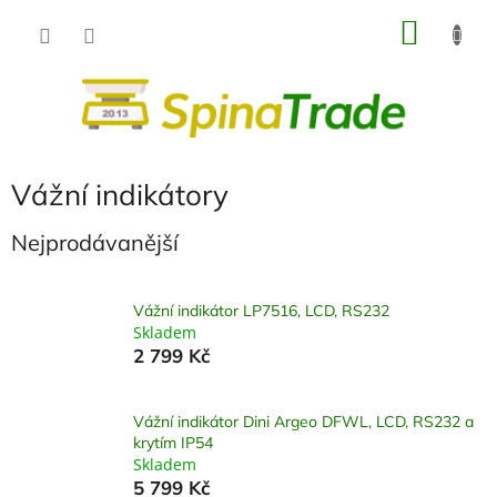
Přejít
NÁKU
na
obsah
KOŠÍK
Vážní indikátory
Nejprodávanější
Vážní indikátor LP7516, LCD, RS232
Skladem
2 799 Kč
Vážní indikátor Dini Argeo DFWL, LCD, RS232 a
krytím IP54
Skladem
5 799 Kč