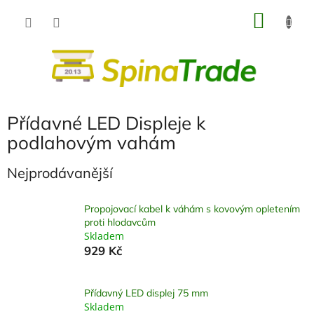
Přejít
NÁKU
na
obsah
KOŠÍK
Přídavné LED Displeje k
podlahovým vahám
Nejprodávanější
Propojovací kabel k váhám s kovovým opletením
proti hlodavcům
Skladem
929 Kč
Přídavný LED displej 75 mm
Skladem