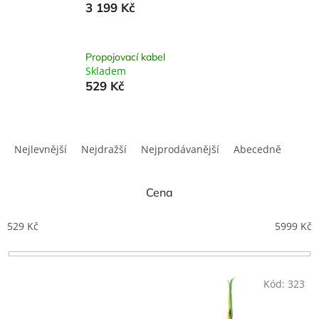
3 199 Kč
Propojovací kabel
Skladem
529 Kč
Ř
a
Nejlevnější
Nejdražší
Nejprodávanější
Abecedně
z
e
n
Cena
í
p
529
Kč
5999
Kč
r
o
d
V
Kód:
323
u
ý
k
p