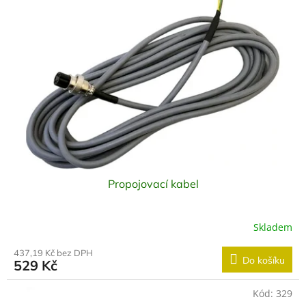
t
i
ů
s
p
r
o
d
u
k
t
ů
Propojovací kabel
Skladem
437,19 Kč bez DPH
Do košíku
529 Kč
Kód:
329