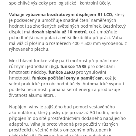
spolehlivé výsledky pro logistické i kontrolní účely.
Váha je vybavena bezdrátovým displejem B1 LCD,
který
je podsvícený a umožňuje snadné čtení naměřených
hodnot i za zhoršených světelných podmínek. Bezdrátový
displej má
dosah signálu až 10 metrů,
což umožňuje
pohodlnější manipulaci a větší flexibilitu při práci. Váha
má vážicí plošinu o rozměrech 400 × 500 mm vyrobenou z
rýhovaného plechu.
Mezi hlavní funkce váhy patří možnost přepínání mezi
různými jednotkami (kg),
funkce TARE
pro odečítání
hmotnosti nádoby,
funkce ZERO
pro vynulování
hmotnosti,
funkce počítání ceny a paměť cen,
což je
velmi praktické pro obchodní účely. Automatické vypnutí
po delší nečinnosti pomáhá šetřit energii a prodlužuje
životnost akumulátoru.
Napájení váhy je zajištěno buď pomocí vestavěného
akumulátoru, který poskytuje provoz až 50 hodin, nebo
připojením do sítě prostřednictvím dodaného napájecího
adaptéru. Váha je proto vhodná pro použití v různých
prostředích, včetně míst s omezeným přístupem k
elektrické síti. Provozní teplota váhy se pohybuje v