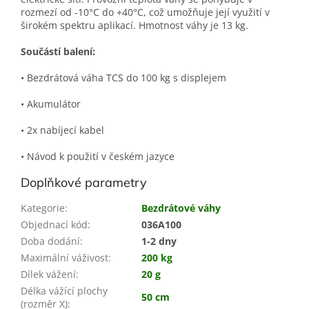
rozmezí od -10°C do +40°C, což umožňuje její využití v
širokém spektru aplikací. Hmotnost váhy je 13 kg.
Součástí balení:
• Bezdrátová váha TCS do 100 kg s displejem
• Akumulátor
• 2x nabíjecí kabel
• Návod k použití v českém jazyce
Doplňkové parametry
Kategorie
:
Bezdrátové váhy
Objednací kód
:
036A100
Doba dodání
:
1-2 dny
Maximální váživost
:
200 kg
Dílek vážení
:
20 g
Délka vážící plochy
50 cm
(rozměr X)
: