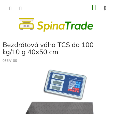
Přejít
NÁKU
na
obsah
KOŠÍK
Bezdrátová váha TCS do 100
kg/10 g 40x50 cm
036A100