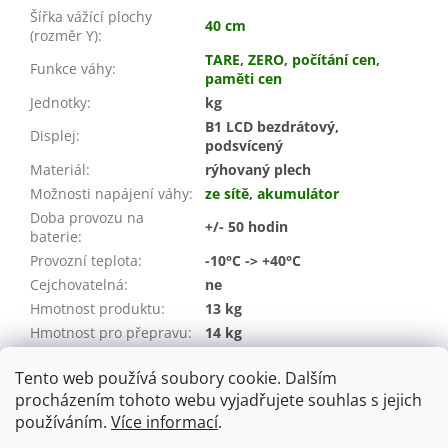
Šířka vážící plochy
40 cm
(rozměr Y)
:
TARE
,
ZERO
,
počítání cen
,
Funkce váhy
:
paměti cen
Jednotky
:
kg
B1 LCD bezdrátový,
Displej
:
podsvícený
Materiál
:
rýhovaný plech
Možnosti napájení váhy
:
ze sítě
,
akumulátor
Doba provozu na
+/- 50 hodin
baterie
:
Provozní teplota
:
-10°C -> +40°C
Cejchovatelná
:
ne
Hmotnost produktu
:
13 kg
Hmotnost pro přepravu:
14 kg
Záruka
:
24 měsíců (spotřebitel / IČO)
Tento web používá soubory cookie. Dalším
EAN
:
08594219562449
procházením tohoto webu vyjadřujete souhlas s jejich
používáním.
Více informací
.
Z