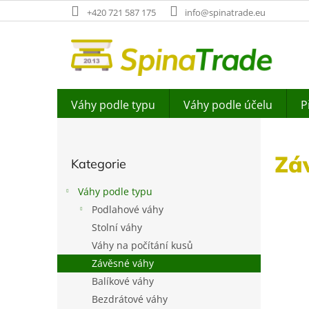
Přejít
+420 721 587 175
info@spinatrade.eu
na
obsah
Váhy podle typu
Váhy podle účelu
P
P
o
Přeskočit
s
Zá
Kategorie
kategorie
t
r
Váhy podle typu
a
Podlahové váhy
n
Stolní váhy
n
í
Váhy na počítání kusů
p
Závěsné váhy
a
Balíkové váhy
n
Bezdrátové váhy
e