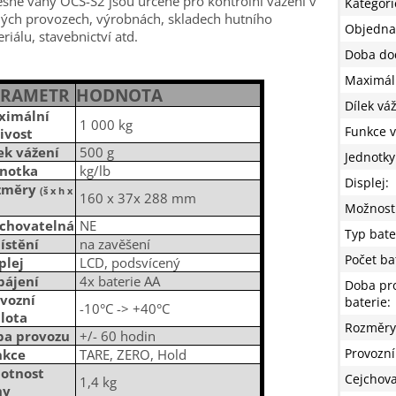
sné váhy OCS-S2 jsou určené pro kontrolní vážení v
Kategori
ých provozech, výrobnách, skladech hutního
Objedna
riálu, stavebnictví atd.
Doba do
Maximáln
ARAMETR
HODNOTA
Dílek vá
ximální
1 000 kg
Funkce 
ivost
ek vážení
500 g
Jednotky
dnotka
kg/lb
Displej
:
změry
(š x h x
160 x 37x 288 mm
Možnosti
jchovatelná
NE
Typ bate
ístění
na zavěšení
Počet bat
plej
LCD, podsvícený
pájení
4x baterie AA
Doba pr
vozní
baterie
:
-10°C -> +40°C
lota
Rozměry (
ba provozu
+/- 60 hodin
Provozní
nkce
TARE, ZERO, Hold
otnost
Cejchova
1,4 kg
hy