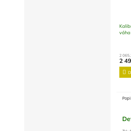
Kalib
váha
2 065
2 4
D
Popi
De