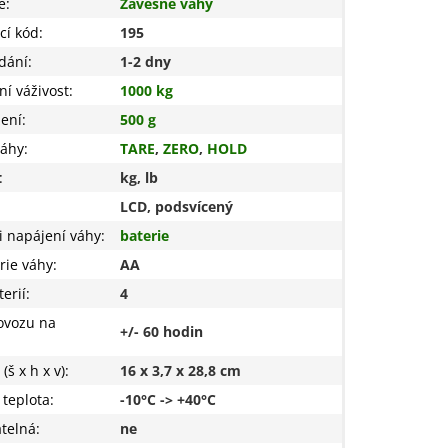
e
:
Závěsné váhy
cí kód
:
195
dání
:
1-2 dny
í váživost
:
1000 kg
žení
:
500 g
váhy
:
TARE
,
ZERO
,
HOLD
:
kg, lb
LCD, podsvícený
 napájení váhy
:
baterie
rie váhy
:
AA
erií
:
4
ovozu na
+/- 60 hodin
š x h x v)
:
16 x 3,7 x 28,8 cm
 teplota
:
-10°C -> +40°C
telná
:
ne