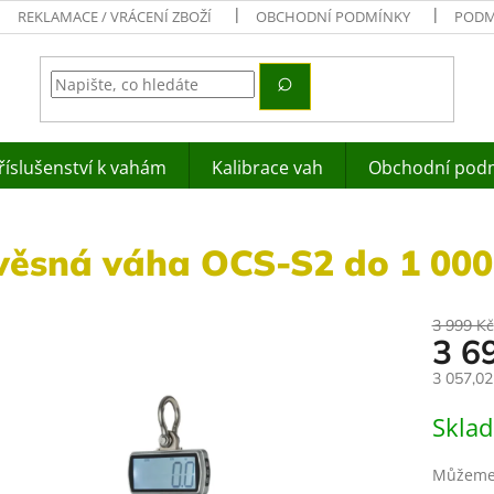
REKLAMACE / VRÁCENÍ ZBOŽÍ
OBCHODNÍ PODMÍNKY
PODM
říslušenství k vahám
Kalibrace vah
Obchodní pod
věsná váha OCS-S2 do 1 000
3 999 Kč
3 6
3 057,0
Měrná
Skla
cena:
Můžeme 