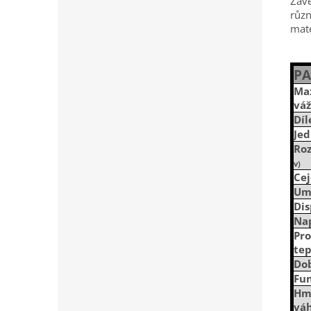
Závě
různ
mate
P
Ma
váž
Díl
Je
Ro
v)
Ce
Um
Dis
Na
Pro
tep
Do
Fu
Hm
vá