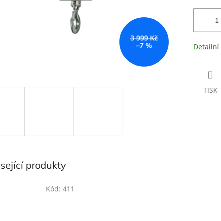
3 999 Kč
–7 %
Detailní
TISK
sející produkty
Kód:
411