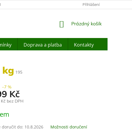
ÍNKY OCHRANY OSOBNÍCH ÚDAJŮ
JAK NAKUPOVAT
Přihlášení
ZPĚTNÝ O
NÁKUPNÍ
Prázdný košík
KOŠÍK
mínky
Doprava a platba
Kontakty
 kg
195
–7 %
99 Kč
2 Kč bez DPH
dem
doručit do:
10.8.2026
Možnosti doručení