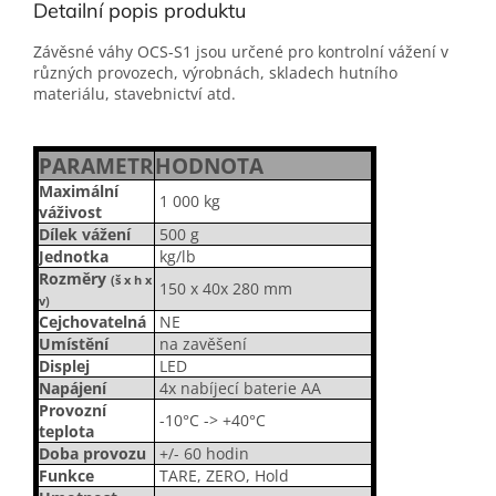
Detailní popis produktu
Závěsné váhy OCS-S1 jsou určené pro kontrolní vážení v
různých provozech, výrobnách, skladech hutního
materiálu, stavebnictví atd.
PARAMETR
HODNOTA
Maximální
1 000 kg
váživost
Dílek vážení
500 g
Jednotka
kg/lb
Rozměry
(š x h x
150 x 40x 280 mm
v)
Cejchovatelná
NE
Umístění
na zavěšení
Displej
LED
Napájení
4x nabíjecí baterie AA
Provozní
-10°C -> +40°C
teplota
Doba provozu
+/- 60 hodin
Funkce
TARE, ZERO, Hold