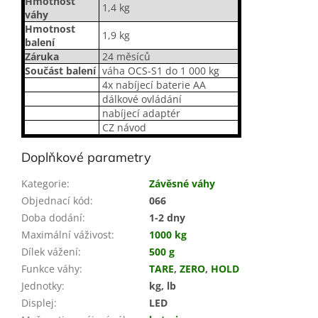
Hmotnost
1,4 kg
váhy
Hmotnost
1,9 kg
balení
Záruka
24 měsíců
Součást balení
váha OCS-S1 do 1 000 kg
4x nabíjecí baterie AA
dálkové ovládání
nabíjecí adaptér
CZ návod
Doplňkové parametry
Kategorie
:
Závěsné váhy
Objednací kód
:
066
Doba dodání
:
1-2 dny
Maximální váživost
:
1000 kg
Dílek vážení
:
500 g
Funkce váhy
:
TARE
,
ZERO
,
HOLD
Jednotky
:
kg, lb
Displej
:
LED