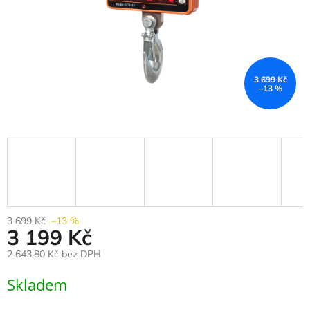
3 699 Kč
–13 %
3 699 Kč
–13 %
3 199 Kč
2 643,80 Kč bez DPH
Měrná
Skladem
cena: