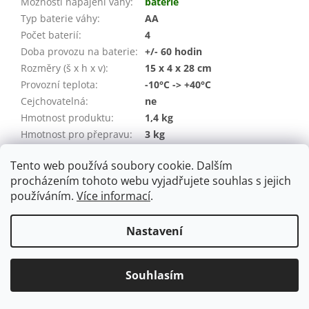
Možnosti napájení váhy
:
baterie
Typ baterie váhy
:
AA
Počet baterií
:
4
Doba provozu na baterie
:
+/- 60 hodin
Rozměry (š x h x v)
:
15 x 4 x 28 cm
Provozní teplota
:
-10°C -> +40°C
Cejchovatelná
:
ne
Hmotnost produktu
:
1,4 kg
Hmotnost pro přepravu:
3 kg
Záruka
:
24 měsíců (spotřebitel / IČO)
Tento web používá soubory cookie. Dalším
EAN
:
08594219560506
procházením tohoto webu vyjadřujete souhlas s jejich
používáním.
Více informací
.
Z
á
Nastavení
Vytvořil Shoptet
p
a
t
Souhlasím
Copyright 2026
ST Shop
. Všechna práva vyhrazena.
í