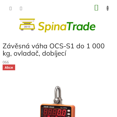
Přejít
NÁKU
na
obsah
KOŠÍK
Závěsná váha OCS-S1 do 1 000
kg, ovladač, dobíjecí
066
Akce