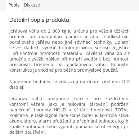
Popis
Diskuze
Detailní popis produktu
Jeřábová váha do 2 000 kg je určená pro vážení těžkých
břemen při manipulaci pomocí jeřábu, kladkostroje,
portálového jeřábu nebo jiné zdvihací techniky. Uplatní
se ve skladech, výrobě, hutním provozu, servisu, logistice
i při kontrole hmotnosti materiálu. Závěsná váha do 2 t
umožňuje zvážit náklad přímo při zvedání, bez nutnosti
přesouvat břemeno na podlahovou váhu. Robustní
konstrukce je vhodná pro běžné průmyslové použití.
Naměřené hodnoty se zobrazují na dobře čitelném LCD
displeji.
Jeřábová váha podporuje funkce pro každodenní
kontrolní vážení, jako je nulování, tárování, podržení
naměřené hodnoty HOLD a sčítání hmotnosti TOTAL.
Praktická je také signalizace slabé baterie, kontrola stavu
akumulátoru, alarm přetížení a přepínání jednotek kg/lb.
Funkce automatického vypnutí pomáhá šetřit energii při
delším používání.