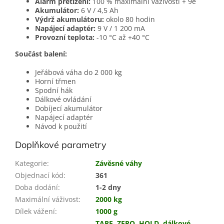
Alarm přetížení:
100 % maximální váživosti + 9e
Akumulátor:
6 V / 4,5 Ah
Výdrž akumulátoru:
okolo 80 hodin
Napájecí adaptér:
9 V / 1 200 mA
Provozní teplota:
-10 °C až +40 °C
Součást balení:
Jeřábová váha do 2 000 kg
Horní třmen
Spodní hák
Dálkové ovládání
Dobíjecí akumulátor
Napájecí adaptér
Návod k použití
Doplňkové parametry
Kategorie
:
Závěsné váhy
Objednací kód
:
361
Doba dodání
:
1-2 dny
Maximální váživost
:
2000 kg
Dílek vážení
:
1000 g
TARE
,
ZERO
,
HOLD
,
dálkové