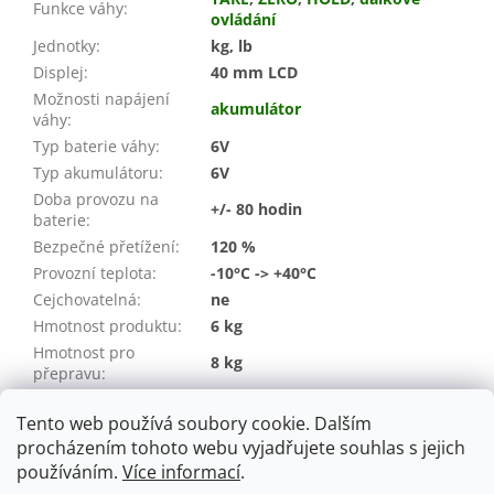
Funkce váhy
:
ovládání
Jednotky
:
kg, lb
Displej
:
40 mm LCD
Možnosti napájení
akumulátor
váhy
:
Typ baterie váhy
:
6V
Typ akumulátoru
:
6V
Doba provozu na
+/- 80 hodin
baterie
:
Bezpečné přetížení
:
120 %
Provozní teplota
:
-10°C -> +40°C
Cejchovatelná
:
ne
Hmotnost produktu
:
6 kg
Hmotnost pro
8 kg
přepravu:
Záruka
:
24 měsíců (spotřebitel / IČO)
Tento web používá soubory cookie. Dalším
EAN
:
08594219562074
procházením tohoto webu vyjadřujete souhlas s jejich
používáním.
Více informací
.
Z