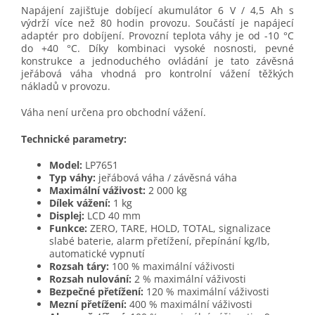
Napájení zajišťuje dobíjecí akumulátor 6 V / 4,5 Ah s
výdrží více než 80 hodin provozu. Součástí je napájecí
adaptér pro dobíjení. Provozní teplota váhy je od -10 °C
do +40 °C. Díky kombinaci vysoké nosnosti, pevné
konstrukce a jednoduchého ovládání je tato závěsná
jeřábová váha vhodná pro kontrolní vážení těžkých
nákladů v provozu.
Váha není určena pro obchodní vážení.
Technické parametry:
Model:
LP7651
Typ váhy:
jeřábová váha / závěsná váha
Maximální váživost:
2 000 kg
Dílek vážení:
1 kg
Displej:
LCD 40 mm
Funkce:
ZERO, TARE, HOLD, TOTAL, signalizace
slabé baterie, alarm přetížení, přepínání kg/lb,
automatické vypnutí
Rozsah táry:
100 % maximální váživosti
Rozsah nulování:
2 % maximální váživosti
Bezpečné přetížení:
120 % maximální váživosti
Mezní přetížení:
400 % maximální váživosti