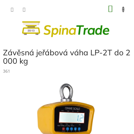
Přejít
NÁKU
na
obsah
KOŠÍK
Závěsná jeřábová váha LP-2T do 2
000 kg
361