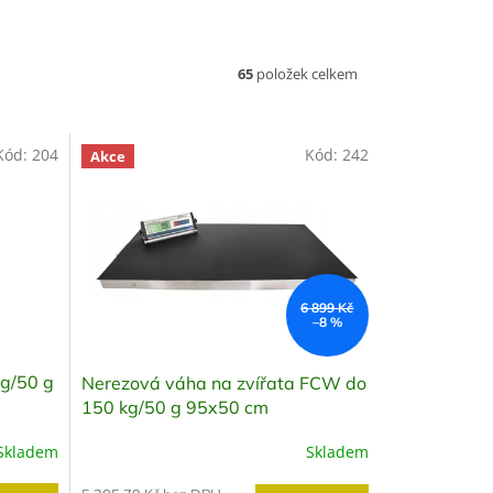
65
položek celkem
Kód:
204
Kód:
242
Akce
6 899 Kč
–8 %
g/50 g
Nerezová váha na zvířata FCW do
150 kg/50 g 95x50 cm
Skladem
Skladem