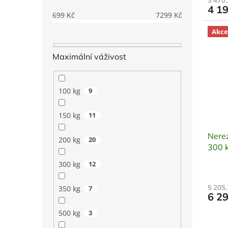
3 470
4 1
699
Kč
7299
Kč
Akce
Maximální váživost
100 kg
9
150 kg
11
Nere
200 kg
20
300 
300 kg
12
5 205
350 kg
7
6 2
500 kg
3