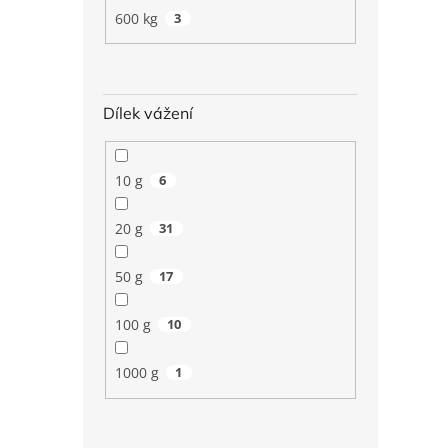
600 kg
3
Dílek vážení
10 g
6
20 g
31
50 g
17
100 g
10
1000 g
1