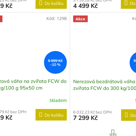
,25 Kč bez DPH
3 718,18 Kč bez DPH
Do košíku
Do
99 Kč
4 499 Kč
Kód:
129B
K
Akce
6 999 Kč
8
–10 %
zová váha na zvířata FCW do
Nerezová bezdrátová váha
kg/100 g 95x50 cm
zvířata FCW do 300 kg/100
95x50 cm
Skladem
,79 Kč bez DPH
6 032,23 Kč bez DPH
Do košíku
Do
99 Kč
7 299 Kč
S
1
3