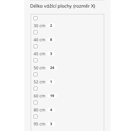
Délka vážící plochy (rozměr X)
30 cm
2
40 cm
8
45 cm
3
50 cm
24
52 cm
1
60 cm
19
80 cm
4
95 cm
3