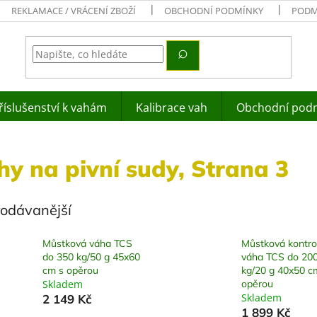
REKLAMACE / VRÁCENÍ ZBOŽÍ
OBCHODNÍ PODMÍNKY
PODM
říslušenství k vahám
Kalibrace vah
Obchodní pod
hy na pivní sudy
, Strana 3
rodávanější
Můstková váha TCS
Můstková kontro
do 350 kg/50 g 45x60
váha TCS do 20
cm s opěrou
kg/20 g 40x50 c
Skladem
opěrou
Skladem
2 149 Kč
1 899 Kč