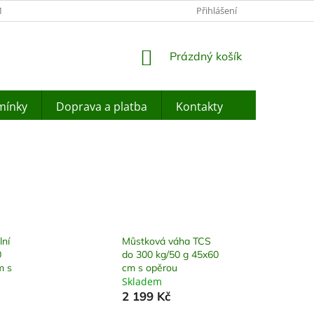
ÍNKY OCHRANY OSOBNÍCH ÚDAJŮ
JAK NAKUPOVAT
Přihlášení
ZPĚTNÝ O
NÁKUPNÍ
Prázdný košík
KOŠÍK
mínky
Doprava a platba
Kontakty
lní
Můstková váha TCS
0
do 300 kg/50 g 45x60
m s
cm s opěrou
Skladem
2 199 Kč