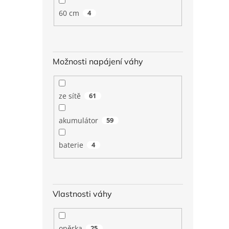
60 cm
4
Možnosti napájení váhy
ze sítě
61
akumulátor
59
baterie
4
Vlastnosti váhy
opěrka
25