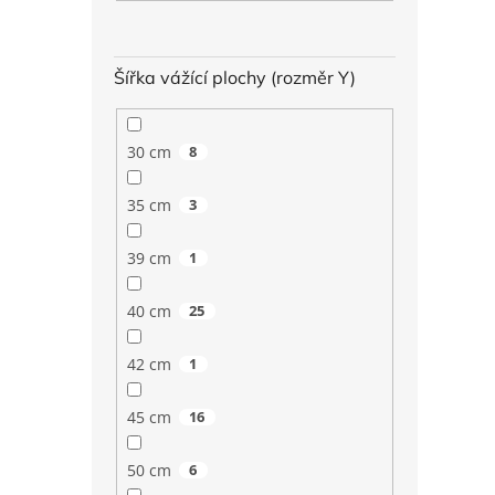
Šířka vážící plochy (rozměr Y)
30 cm
8
35 cm
3
39 cm
1
40 cm
25
42 cm
1
45 cm
16
50 cm
6