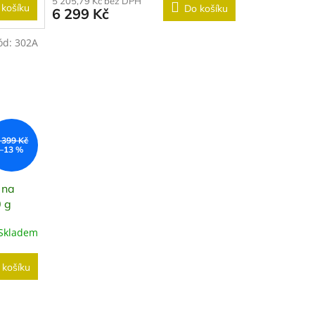
5 205,79 Kč bez DPH
 košíku
Do košíku
6 299 Kč
ód:
302A
 399 Kč
–13 %
 na
 g
Skladem
 košíku