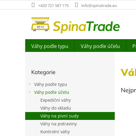
Přejít
+420 721 587 175
info@spinatrade.eu
na
obsah
Váhy podle typu
Váhy podle účelu
P
P
o
Přeskočit
s
Vá
Kategorie
kategorie
t
r
Váhy podle typu
a
Nejp
Váhy podle účelu
n
Expediční váhy
n
í
Váhy do skladu
p
Váhy na pivní sudy
a
Váhy na potraviny
n
Kontrolní váhy
e