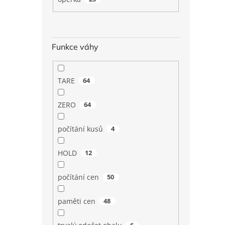
Funkce váhy
TARE
64
ZERO
64
počítání kusů
4
HOLD
12
počítání cen
50
paměti cen
48