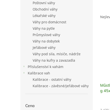
Poštovní váhy
l
Obchodní váhy
Ř
a
Lékařské váhy
Nejle
z
Váhy pro domácnost
e
Váhy na pytle
V
n
Průmyslové váhy
ý
í
Váhy na dobytek
p
p
i
Jeřábové váhy
r
s
o
Váhy pod sila, mísiče, nádrže
p
d
Váhy na kufry a zavazadla
r
u
Příslušenství k vahám
o
k
Kalibrace vah
d
t
Kalibrace - ostatní váhy
u
ů
Můst
k
Kalibrace - závěsné/jeřábové váhy
g 45
t
ů
Cena