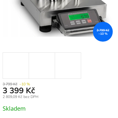
3 799 Kč
–10 %
3 799 Kč
–10 %
3 399 Kč
2 809,09 Kč bez DPH
Měrná
Skladem
cena: