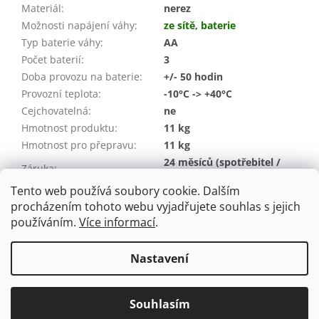
Materiál
:
nerez
Možnosti napájení váhy
:
ze sítě
,
baterie
Typ baterie váhy
:
AA
Počet baterií
:
3
Doba provozu na baterie
:
+/- 50 hodin
Provozní teplota
:
-10°C -> +40°C
Cejchovatelná
:
ne
Hmotnost produktu
:
11 kg
Hmotnost pro přepravu:
11 kg
24 měsíců (spotřebitel /
Záruka
:
IČO)
Tento web používá soubory cookie. Dalším
EAN
:
08594219561558
procházením tohoto webu vyjadřujete souhlas s jejich
používáním.
Více informací
.
Z
á
Nastavení
Vytvořil Shoptet
p
a
t
Souhlasím
Copyright 2026
ST Shop
. Všechna práva vyhrazena.
í