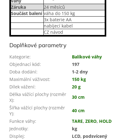
váhy
Záruka
24 měsíců
Součást balení
váha do 150 kg
3x baterie AA
nabíjecí kabel
CZ návod
Doplňkové parametry
Kategorie
:
Balíkové váhy
Objednací kód
:
197
Doba dodání
:
1-2 dny
Maximální váživost
:
150 kg
Dílek vážení
:
20 g
Délka vážící plochy (rozměr
30 cm
X)
:
Šířka vážící plochy (rozměr
40 cm
Y)
:
Funkce váhy
:
TARE
,
ZERO
,
HOLD
Jednotky
:
kg
Displej
:
LCD, podsvícený