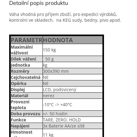
Detailní popis produktu
Váha vhodná pro příjem zboží, pro expedici výrobků,
kontrolní ve skladech, na KEG sudy, bedny, pivo apod.
PARAMETR
HODNOTA
Maximální
150 kg
váživost
Dílek vážení
50 g
Jednotka
kg
Rozměry
300x390 mm
Cejchovatelná
NE
Opěrka
NE
Displej
LCD, podsvícený
Materiál
nerez
Provozní
-10°C -> +40°C
teplota
Doba provozu
+/- 50 hodin
Funkce
TARE, ZERO, HOLD
Napájení
3x Baterie AA/ze sítě
Hmotnost
11 kg