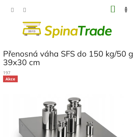
Přejít
NÁKU
na
obsah
KOŠÍK
Přenosná váha SFS do 150 kg/50 g
39x30 cm
197
Akce