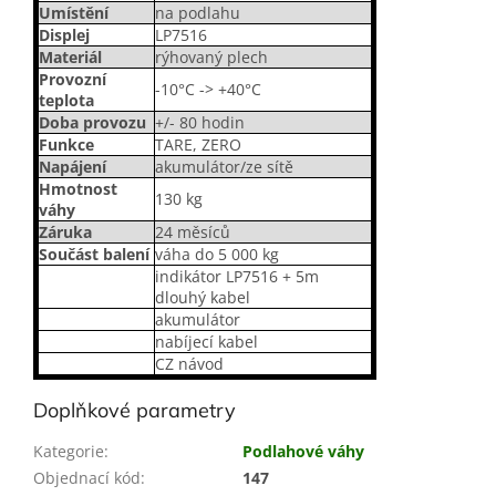
Umístění
na podlahu
Displej
LP7516
Materiál
rýhovaný plech
Provozní
-10°C -> +40°C
teplota
Doba provozu
+/- 80 hodin
Funkce
TARE, ZERO
Napájení
akumulátor/ze sítě
Hmotnost
130 kg
váhy
Záruka
24 měsíců
Součást balení
váha do 5 000 kg
indikátor LP7516 + 5m
dlouhý kabel
akumulátor
nabíjecí kabel
CZ návod
Doplňkové parametry
Kategorie
:
Podlahové váhy
Objednací kód
:
147