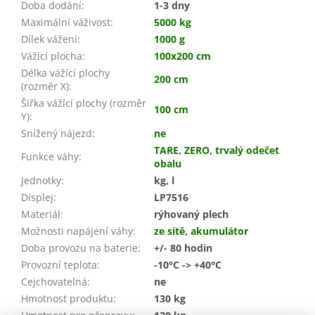
Doba dodání
:
1-3 dny
Maximální váživost
:
5000 kg
Dílek vážení
:
1000 g
Vážicí plocha
:
100x200 cm
Délka vážící plochy
200 cm
(rozměr X)
:
Šířka vážící plochy (rozměr
100 cm
Y)
:
Snížený nájezd
:
ne
TARE
,
ZERO
,
trvalý odečet
Funkce váhy
:
obalu
Jednotky
:
kg, l
Displej
:
LP7516
Materiál
:
rýhovaný plech
Možnosti napájení váhy
:
ze sítě
,
akumulátor
Doba provozu na baterie
:
+/- 80 hodin
Provozní teplota
:
-10°C -> +40°C
Cejchovatelná
:
ne
Hmotnost produktu
:
130 kg