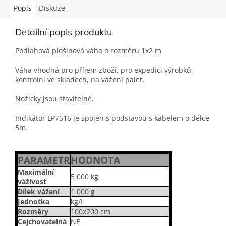
Popis
Diskuze
Detailní popis produktu
Podlahová plošinová váha o rozměru 1x2 m
Váha vhodná pro příjem zboží, pro expedici výrobků,
kontrolní ve skladech, na vážení palet.
Nožicky jsou stavitelné.
Indikátor LP7516 je spojen s podstavou s kabelem o délce
5m.
PARAMETR
HODNOTA
Maximální
5 000 kg
váživost
Dílek vážení
1 000 g
Jednotka
kg/L
Rozměry
100x200 cm
Cejchovatelná
NE