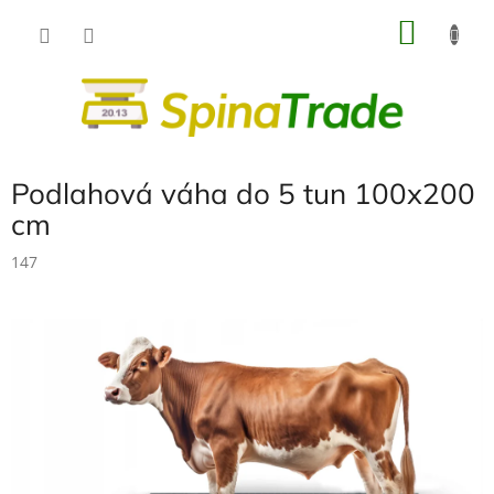
Přejít
NÁKU
na
obsah
KOŠÍK
Podlahová váha do 5 tun 100x200
cm
147