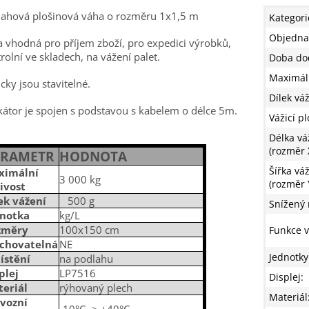
lahová plošinová váha o rozměru 1x1,5 m
Kategori
Objedna
 vhodná pro příjem zboží, pro expedici výrobků,
rolní ve skladech, na vážení palet.
Doba do
Maximáln
cky jsou stavitelné.
Dílek vá
kátor je spojen s podstavou s kabelem o délce 5m.
Vážicí p
Délka vá
(rozměr 
ARAMETR
HODNOTA
Šířka váž
ximální
3 000 kg
(rozměr 
ivost
ek vážení
500 g
Snížený 
dnotka
kg/L
změry
100x150 cm
Funkce 
jchovatelná
NE
Jednotky
ístění
na podlahu
plej
LP7516
Displej
:
eriál
rýhovaný plech
Materiál
vozní