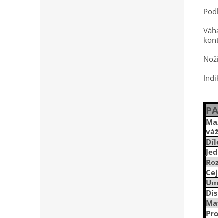
Pod
Váha
kont
Noži
Indi
P
Ma
váž
Díl
Je
Ro
Ce
Um
Dis
Mat
Pro