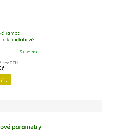
vá rampa
 m k podlahové
Skladem
Kč bez DPH
Kč
šíku
ové parametry