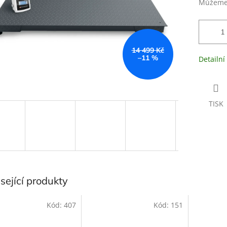
Můžeme 
14 499 Kč
–11 %
Detailní
TISK
sející produkty
Kód:
407
Kód:
151