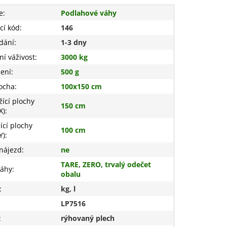
e
:
Podlahové váhy
cí kód
:
146
dání
:
1-3 dny
í váživost
:
3000 kg
žení
:
500 g
locha
:
100x150 cm
žící plochy
150 cm
X)
:
ící plochy
100 cm
Y)
:
nájezd
:
ne
TARE
,
ZERO
,
trvalý odečet
váhy
:
obalu
:
kg, l
LP7516
:
rýhovaný plech