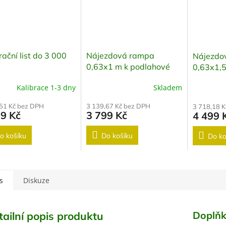
rační list do 3 000
Nájezdová rampa
Nájezdo
0,63x1 m k podlahové
0,63x1,5
váze
váze
Kalibrace 1-3 dny
Skladem
,51 Kč bez DPH
3 139,67 Kč bez DPH
3 718,18 
99 Kč
3 799 Kč
4 499 
o košíku
Do košíku
Do ko
s
Diskuze
Doplňk
tailní popis produktu