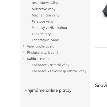
Bezdrátové váhy
l
Můstkové váhy
Mechanické váhy
Paletové váhy
Paletový vozík s váhou
Tenzometry
Laboratorní váhy
Váhy podle účelu
Příslušenství k vahám
Kalibrace vah
Kalibrace - ostatní váhy
Kalibrace - závěsné/jeřábové váhy
Souvi
Přijímáme online platby