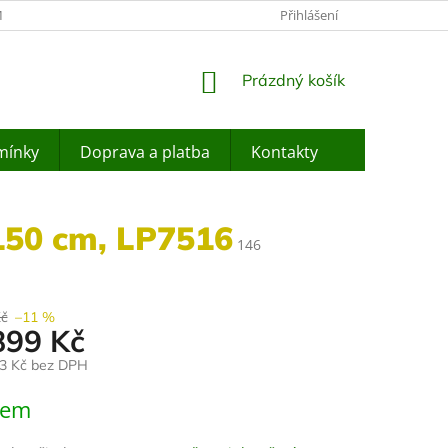
ÍNKY OCHRANY OSOBNÍCH ÚDAJŮ
JAK NAKUPOVAT
Přihlášení
ZPĚTNÝ O
NÁKUPNÍ
Prázdný košík
KOŠÍK
mínky
Doprava a platba
Kontakty
150 cm, LP7516
146
Kč
–11 %
899 Kč
33 Kč bez DPH
dem