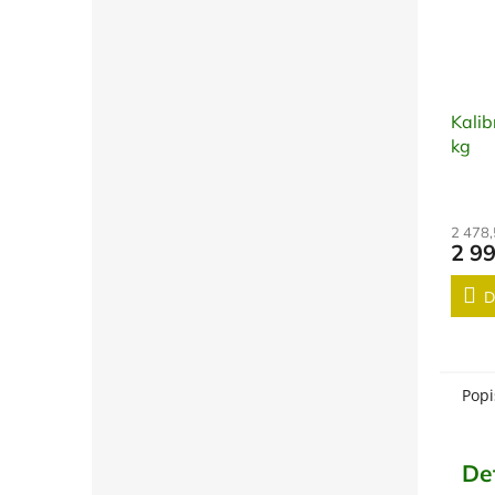
Kalib
kg
2 478
2 9
D
Popi
De