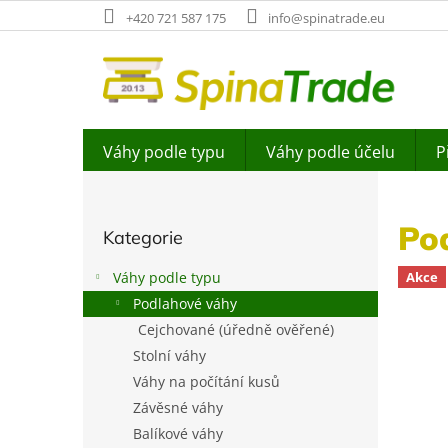
Přejít
+420 721 587 175
info@spinatrade.eu
na
obsah
Váhy podle typu
Váhy podle účelu
P
P
o
Přeskočit
s
Po
Kategorie
kategorie
t
r
Váhy podle typu
Akce
a
Podlahové váhy
n
Cejchované (úředně ověřené)
n
í
Stolní váhy
p
Váhy na počítání kusů
a
Závěsné váhy
n
Balíkové váhy
e