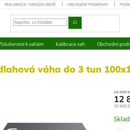
REKLAMACE / VRÁCENÍ ZBOŽÍ
OBCHODNÍ PODMÍNKY
PODM
říslušenství k vahám
Kalibrace vah
Obchodní pod
dlahová váha do 3 tun 100x
14 499 
12 
10 660,
Měrná
Skla
cena: