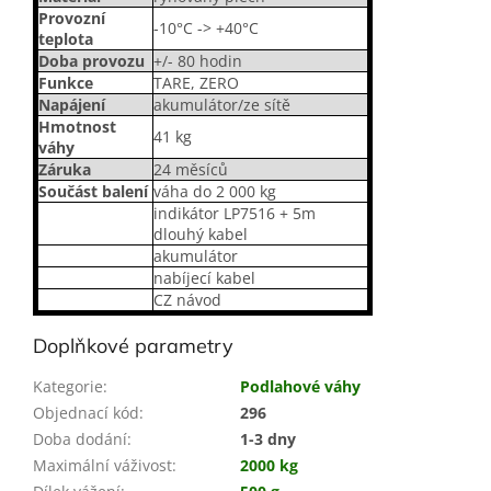
Provozní
-10°C -> +40°C
teplota
Doba provozu
+/- 80 hodin
Funkce
TARE, ZERO
Napájení
akumulátor/ze sítě
Hmotnost
41 kg
váhy
Záruka
24 měsíců
Součást balení
váha do 2 000 kg
indikátor LP7516 + 5m
dlouhý kabel
akumulátor
nabíjecí kabel
CZ návod
Doplňkové parametry
Kategorie
:
Podlahové váhy
Objednací kód
:
296
Doba dodání
:
1-3 dny
Maximální váživost
:
2000 kg