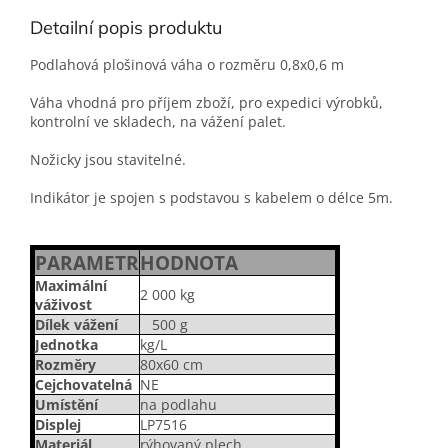
Detailní popis produktu
Podlahová plošinová váha o rozměru 0,8x0,6 m
Váha vhodná pro příjem zboží, pro expedici výrobků,
kontrolní ve skladech, na vážení palet.
Nožicky jsou stavitelné.
Indikátor je spojen s podstavou s kabelem o délce 5m.
PARAMETR
HODNOTA
Maximální
2 000 kg
váživost
Dílek vážení
500 g
Jednotka
kg/L
Rozměry
80x60 cm
Cejchovatelná
NE
Umístění
na podlahu
Displej
LP7516
Materiál
rýhovaný plech