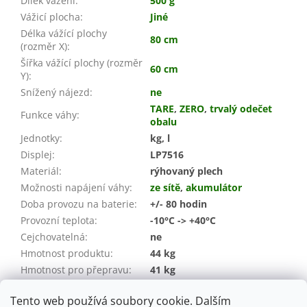
Dílek vážení
:
500 g
Vážicí plocha
:
Jiné
Délka vážící plochy
80 cm
(rozměr X)
:
Šířka vážící plochy (rozměr
60 cm
Y)
:
Snížený nájezd
:
ne
TARE
,
ZERO
,
trvalý odečet
Funkce váhy
:
obalu
Jednotky
:
kg, l
Displej
:
LP7516
Materiál
:
rýhovaný plech
Možnosti napájení váhy
:
ze sítě
,
akumulátor
Doba provozu na baterie
:
+/- 80 hodin
Provozní teplota
:
-10°C -> +40°C
Cejchovatelná
:
ne
Hmotnost produktu
:
44 kg
Hmotnost pro přepravu:
41 kg
Záruka
:
24 měsíců (spotřebitel / IČO)
Tento web používá soubory cookie. Dalším
EAN
:
08594219562821