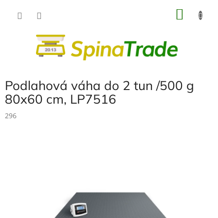
Přejít
NÁKU
na
obsah
KOŠÍK
Podlahová váha do 2 tun /500 g
80x60 cm, LP7516
296