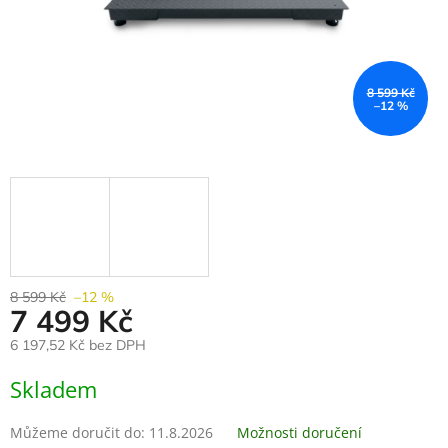
8 599 Kč
–12 %
8 599 Kč
–12 %
7 499 Kč
6 197,52 Kč bez DPH
Měrná
Skladem
cena:
Můžeme doručit do:
11.8.2026
Možnosti doručení