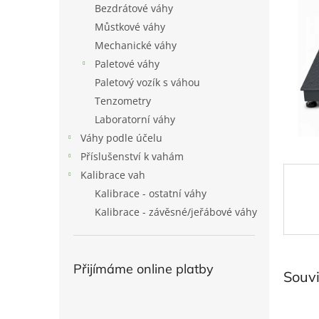
Bezdrátové váhy
l
Můstkové váhy
Mechanické váhy
Paletové váhy
Paletový vozík s váhou
Tenzometry
Laboratorní váhy
Váhy podle účelu
Příslušenství k vahám
Kalibrace vah
Kalibrace - ostatní váhy
Kalibrace - závěsné/jeřábové váhy
Přijímáme online platby
Souvi