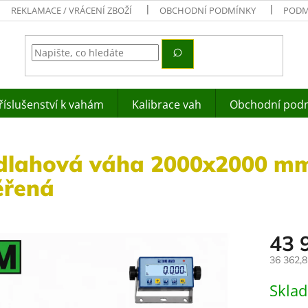
REKLAMACE / VRÁCENÍ ZBOŽÍ
OBCHODNÍ PODMÍNKY
PODM
říslušenství k vahám
Kalibrace vah
Obchodní pod
dlahová váha 2000x2000 mm
ěřená
43 
36 362,
Měrná
Skla
cena: