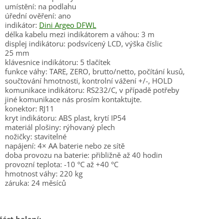
umístění: na podlahu
úřední ověření: ano
indikátor:
Dini Argeo DFWL
délka kabelu mezi indikátorem a váhou: 3 m
displej indikátoru: podsvícený LCD, výška číslic
25 mm
klávesnice indikátoru: 5 tlačítek
funkce váhy: TARE, ZERO, brutto/netto, počítání kusů,
součtování hmotnosti, kontrolní vážení +/-, HOLD
komunikace indikátoru: RS232/C, v případě potřeby
jiné komunikace nás prosím kontaktujte.
konektor: RJ11
kryt indikátoru: ABS plast, krytí IP54
materiál plošiny: rýhovaný plech
nožičky: stavitelné
napájení: 4× AA baterie nebo ze sítě
doba provozu na baterie: přibližně až 40 hodin
provozní teplota: -10 °C až +40 °C
hmotnost váhy: 220 kg
záruka: 24 měsíců