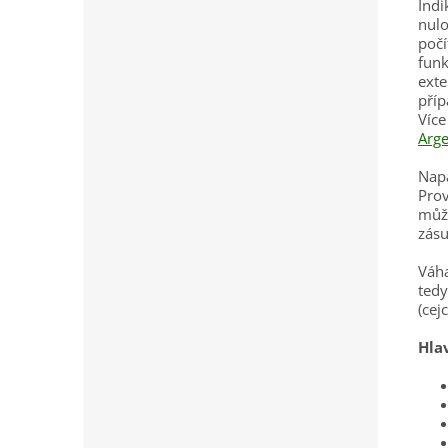
Indi
nulo
počí
funk
ext
příp
Víc
Arg
Napá
Pro
může
zásu
Váh
ted
(cej
Hla