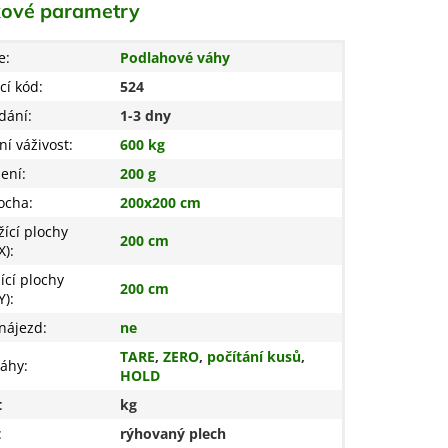
ové parametry
e
:
Podlahové váhy
cí kód
:
524
dání
:
1-3 dny
í váživost
:
600 kg
žení
:
200 g
locha
:
200x200 cm
žící plochy
200 cm
X)
:
ící plochy
200 cm
Y)
:
nájezd
:
ne
TARE
,
ZERO
,
počítání kusů
,
váhy
:
HOLD
:
kg
:
rýhovaný plech