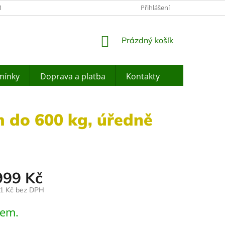
ÍNKY OCHRANY OSOBNÍCH ÚDAJŮ
JAK NAKUPOVAT
Přihlášení
ZPĚTNÝ O
NÁKUPNÍ
Prázdný košík
KOŠÍK
mínky
Doprava a platba
Kontakty
 do 600 kg, úředně
999 Kč
81 Kč bez DPH
dem.