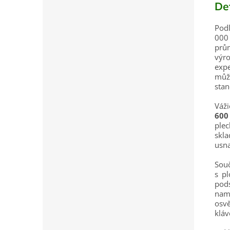
De
Pod
000
prů
výr
exp
může
stan
Váž
600
plec
skl
usna
Souč
s p
pod
nam
osv
kláv