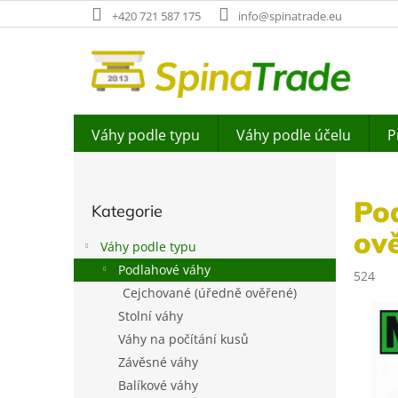
Přejít
+420 721 587 175
info@spinatrade.eu
na
obsah
Váhy podle typu
Váhy podle účelu
P
P
o
Přeskočit
s
Po
Kategorie
kategorie
t
ov
r
Váhy podle typu
a
Podlahové váhy
n
524
Cejchované (úředně ověřené)
n
í
Stolní váhy
p
Váhy na počítání kusů
a
Závěsné váhy
n
Balíkové váhy
e