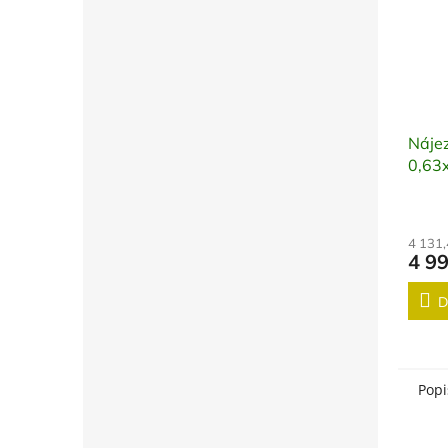
Náje
0,63
váze
4 131
4 9
D
Popi