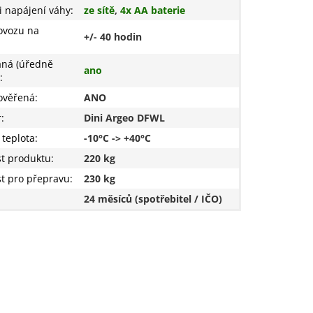
 napájení váhy
:
ze sítě
,
4x AA baterie
ovozu na
+/- 40 hodin
aná (úředně
ano
:
ověřená
:
ANO
r
:
Dini Argeo DFWL
 teplota
:
-10°C -> +40°C
t produktu
:
220 kg
t pro přepravu:
230 kg
24 měsíců (spotřebitel / IČO)