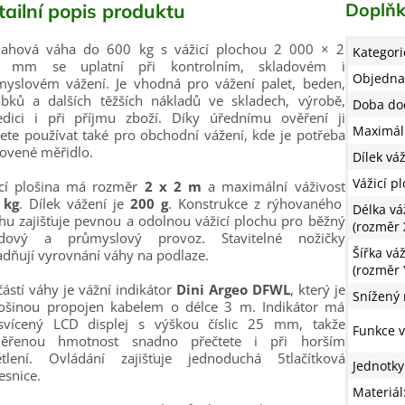
Doplňk
tailní popis produktu
lahová váha do 600 kg s vážicí plochou 2 000 × 2
Kategori
 mm se uplatní při kontrolním, skladovém i
Objedna
myslovém vážení. Je vhodná pro vážení palet, beden,
obků a dalších těžších nákladů ve skladech, výrobě,
Doba do
edici i při příjmu zboží. Díky úřednímu ověření ji
Maximáln
te používat také pro obchodní vážení, kde je potřeba
ovené měřidlo.
Dílek vá
Vážicí p
icí plošina má rozměr
2 x 2 m
a maximální váživost
 kg
. Dílek vážení je
200 g
. Konstrukce z rýhovaného
Délka vá
hu zajišťuje pevnou a odolnou vážicí plochu pro běžný
(rozměr 
adový a průmyslový provoz. Stavitelné nožičky
Šířka váž
dňují vyrovnání váhy na podlaze.
(rozměr 
ástí váhy je vážní indikátor
Dini Argeo DFWL
, který je
Snížený 
lošinou propojen kabelem o délce 3 m. Indikátor má
svícený LCD displej s výškou číslic 25 mm, takže
Funkce 
ěřenou hmotnost snadno přečtete i při horším
ětlení. Ovládání zajišťuje jednoduchá 5tlačítková
Jednotky
esnice.
Materiál