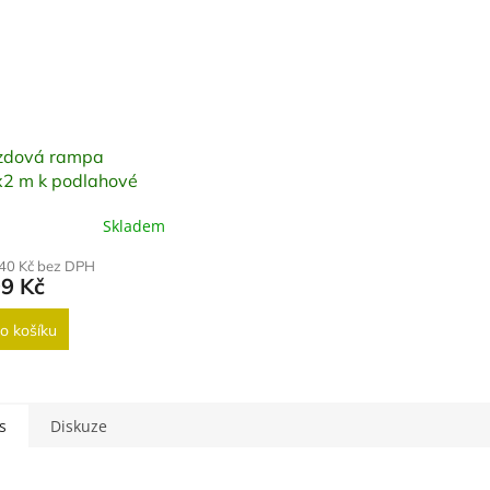
zdová rampa
x2 m k podlahové
Skladem
,40 Kč bez DPH
99 Kč
o košíku
s
Diskuze