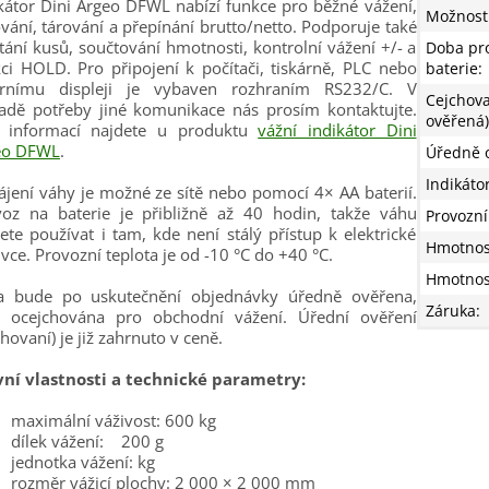
kátor Dini Argeo DFWL nabízí funkce pro běžné vážení,
Možnosti
vání, tárování a přepínání brutto/netto. Podporuje také
tání kusů, součtování hmotnosti, kontrolní vážení +/- a
Doba pr
ci HOLD. Pro připojení k počítači, tiskárně, PLC nebo
baterie
:
ernímu displeji je vybaven rozhraním RS232/C. V
Cejchov
adě potřeby jiné komunikace nás prosím kontaktujte.
ověřená)
e informací najdete u produktu
vážní indikátor Dini
eo DFWL
.
Úředně 
Indikáto
jení váhy je možné ze sítě nebo pomocí 4× AA baterií.
voz na baterie je přibližně až 40 hodin, takže váhu
Provozní
te používat i tam, kde není stálý přístup k elektrické
Hmotnos
vce. Provozní teplota je od -10 °C do +40 °C.
Hmotnos
a bude po uskutečnění objednávky úředně ověřena,
Záruka
:
y ocejchována pro obchodní vážení. Úřední ověření
chovaní) je již zahrnuto v ceně.
vní vlastnosti a technické parametry:
maximální váživost: 600 kg
dílek vážení: 200 g
jednotka vážení: kg
rozměr vážicí plochy: 2 000 × 2 000 mm