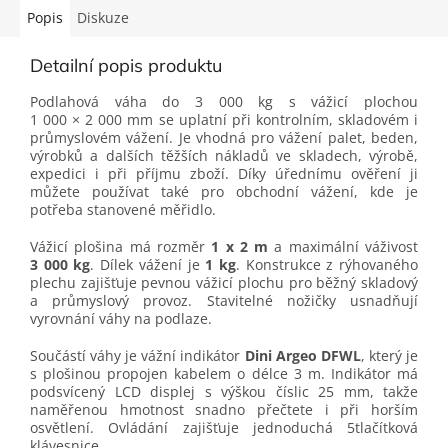
Popis
Diskuze
Detailní popis produktu
Podlahová váha do 3 000 kg s vážicí plochou
1 000 × 2 000 mm se uplatní při kontrolním, skladovém i
průmyslovém vážení. Je vhodná pro vážení palet, beden,
výrobků a dalších těžších nákladů ve skladech, výrobě,
expedici i při příjmu zboží. Díky úřednímu ověření ji
můžete používat také pro obchodní vážení, kde je
potřeba stanovené měřidlo.
Vážicí plošina má rozměr
1 x 2 m
a maximální váživost
3 000 kg
. Dílek vážení je
1 kg
. Konstrukce z rýhovaného
plechu zajišťuje pevnou vážicí plochu pro běžný skladový
a průmyslový provoz. Stavitelné nožičky usnadňují
vyrovnání váhy na podlaze.
Součástí váhy je vážní indikátor
Dini Argeo DFWL
, který je
s plošinou propojen kabelem o délce 3 m. Indikátor má
podsvícený LCD displej s výškou číslic 25 mm, takže
naměřenou hmotnost snadno přečtete i při horším
osvětlení. Ovládání zajišťuje jednoduchá 5tlačítková
klávesnice.