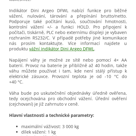
Indikátor Dini Argeo DFWL nabízí funkce pro běžné
vážení, nulování, tárování a přepínání brutto/netto.
Podporuje také počítání kusů, součtování hmotnosti,
kontrolní vážení +/- a funkci HOLD. Pro připojení k
počítači, tiskárně, PLC nebo externímu displeji je vybaven
rozhraním RS232/C. V případě potřeby jiné komunikace
nás prosím kontaktujte. Více informací najdete u
produktu
vážní indikátor Dini Argeo DFWL
.
Napájení váhy je možné ze sítě nebo pomocí 4× AA
baterií. Provoz na baterie je přibližně až 40 hodin, takže
váhu můžete používat i tam, kde není stálý přístup k
elektrické zásuvce. Provozní teplota je od -10 °C do
+40 °C.
Váha bude po uskutečnění objednávky úředně ověřena,
tedy ocejchována pro obchodní vážení. Úřední ověření
(cejchovaní) je již zahrnuto v ceně.
Hlavní vlastnosti a technické parametry:
maximální váživost: 3 000 kg
dílek vážení: 1 kg