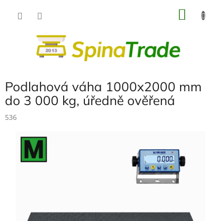
Přejít
NÁKU
na
obsah
KOŠÍK
Podlahová váha 1000x2000 mm
do 3 000 kg, úředně ověřená
536