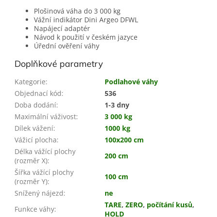
Plošinová váha do 3 000 kg
Vážní indikátor Dini Argeo DFWL
Napájecí adaptér
Návod k použití v českém jazyce
Úřední ověření váhy
Doplňkové parametry
Kategorie
:
Podlahové váhy
Objednací kód
:
536
Doba dodání
:
1-3 dny
Maximální váživost
:
3 000 kg
Dílek vážení
:
1000 kg
Vážicí plocha
:
100x200 cm
Délka vážící plochy
200 cm
(rozměr X)
:
Šířka vážící plochy
100 cm
(rozměr Y)
:
Snížený nájezd
:
ne
TARE
,
ZERO
,
počítání kusů
,
Funkce váhy
:
HOLD