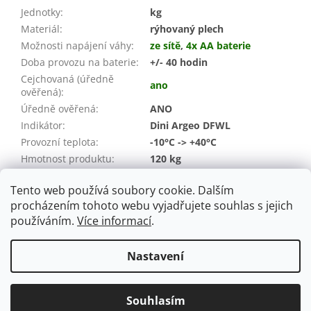
Jednotky
:
kg
Materiál
:
rýhovaný plech
Možnosti napájení váhy
:
ze sítě
,
4x AA baterie
Doba provozu na baterie
:
+/- 40 hodin
Cejchovaná (úředně
ano
ověřená)
:
Úředně ověřená
:
ANO
Indikátor
:
Dini Argeo DFWL
Provozní teplota
:
-10°C -> +40°C
Hmotnost produktu
:
120 kg
Hmotnost pro přepravu:
130 kg
Tento web používá soubory cookie. Dalším
Záruka
:
24 měsíců (spotřebitel / IČO)
procházením tohoto webu vyjadřujete souhlas s jejich
používáním.
Více informací
.
Z
á
Nastavení
Vytvořil Shoptet
p
a
t
Souhlasím
Copyright 2026
ST Shop
. Všechna práva vyhrazena.
í