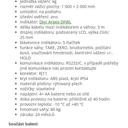
jednotka vážení: kg
rozměr vážicí plochy: 1 000 × 2 000 mm
umístění: na podlahu
úřední ověření: ano
indikátor:
Dini Argeo DFWL
délka kabelu mezi indikátorem a váhou: 3 m
displej indikátoru: podsvícený LCD, výška číslic
25 mm
klávesnice indikátoru: 5 tlačítek
funkce váhy: TARE, ZERO, brutto/netto, počítání
kusů, součtování hmotnosti, kontrolní vážení +/-,
HOLD
komunikace indikátoru: RS232/C, v případě potřeby
jiné komunikace nás prosím kontaktujte
konektor: RJ11
kryt indikátoru: ABS plast, krytí IP54
materiál plošiny: rýhovaný plech
nožičky: stavitelné
napájení: 4× AA baterie nebo ze sítě
doba provozu na baterie: přibližně až 40 hodin
provozní teplota: -10 °C až +40 °C
hmotnost váhy: 80 kg
záruka: 24 měsíců
Součást balení: