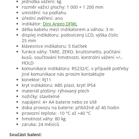
jednotka vážení: kg
rozměr vážicí plochy: 1 000 × 1 200 mm
umístění: na podlahu
úřední ověření: ano
indikátor:
Dini Argeo DFWL
délka kabelu mezi indikátorem a váhou: 3 m
displej indikátoru: podsvícený LCD, výška číslic
25 mm
klávesnice indikátoru: 5 tlačítek
funkce váhy: TARE, ZERO, brutto/netto, počítání
kusů, součtování hmotnosti, kontrolní vážení +/-,
HOLD
komunikace indikátoru: RS232/C, v případě potřeby
jiné komunikace nás prosím kontaktujte
konektor: RJ11
kryt indikátoru: ABS plast, krytí IP54
materiál plošiny: rýhovaný plech
nožičky: stavitelné
napájení: 4× AA baterie nebo ze sítě
doba provozu na baterie: přibližně až 40 hodin
provozní teplota: -10 °C až +40 °C
hmotnost váhy: 80 kg
záruka: 24 měsíců
Součást balení: