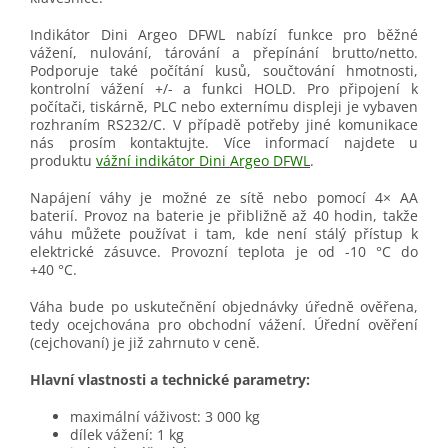
Indikátor Dini Argeo DFWL nabízí funkce pro běžné
vážení, nulování, tárování a přepínání brutto/netto.
Podporuje také počítání kusů, součtování hmotnosti,
kontrolní vážení +/- a funkci HOLD. Pro připojení k
počítači, tiskárně, PLC nebo externímu displeji je vybaven
rozhraním RS232/C. V případě potřeby jiné komunikace
nás prosím kontaktujte. Více informací najdete u
produktu
vážní indikátor Dini Argeo DFWL
.
Napájení váhy je možné ze sítě nebo pomocí 4× AA
baterií. Provoz na baterie je přibližně až 40 hodin, takže
váhu můžete používat i tam, kde není stálý přístup k
elektrické zásuvce. Provozní teplota je od -10 °C do
+40 °C.
Váha bude po uskutečnění objednávky úředně ověřena,
tedy ocejchována pro obchodní vážení. Úřední ověření
(cejchovaní) je již zahrnuto v ceně.
Hlavní vlastnosti a technické parametry:
maximální váživost: 3 000 kg
dílek vážení: 1 kg