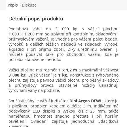
Popis
Diskuze
Detailní popis produktu
Podlahová váha do 3 000 kg s vážicí plochou
1 000 × 1 200 mm se uplatní při kontrolním, skladovém i
průmyslovém vážení. Je vhodná pro vážení palet, beden,
výrobků a dalších těžších nákladů ve skladech, výrobě,
expedici i při příjmu zboží. Díky úřednímu ověření ji
můžete používat také pro obchodní vážení, kde je
potřeba stanovené měřidlo.
Vážicí plošina má rozměr
1 x 1,2 m
a maximální váživost
3 000 kg
. Dílek vážení je
1 kg
. Konstrukce z rýhovaného
plechu zajišťuje pevnou vážicí plochu pro běžný skladový
a průmyslový provoz. Stavitelné nožičky usnadňují
vyrovnání váhy na podlaze.
Součástí váhy je vážní indikátor
Dini Argeo DFWL
, který je
s plošinou propojen kabelem o délce 3 m. Indikátor má
podsvícený LCD displej s výškou číslic 25 mm, takže
naměřenou hmotnost snadno přečtete i při horším
osvětlení. Ovládání zajišťuje jednoduchá 5tlačítková
klávesnice.