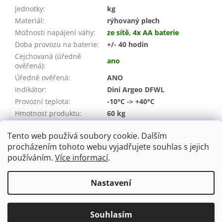
Jednotky
:
kg
Materiál
:
rýhovaný plech
Možnosti napájení váhy
:
ze sítě
,
4x AA baterie
Doba provozu na baterie
:
+/- 40 hodin
Cejchovaná (úředně
ano
ověřená)
:
Úředně ověřená
:
ANO
Indikátor
:
Dini Argeo DFWL
Provozní teplota
:
-10°C -> +40°C
Hmotnost produktu
:
60 kg
Hmotnost pro přepravu:
70 kg
Tento web používá soubory cookie. Dalším
Záruka
:
24 měsíců (spotřebitel / IČO)
procházením tohoto webu vyjadřujete souhlas s jejich
používáním.
Více informací
.
Z
á
Nastavení
Vytvořil Shoptet
p
a
t
Souhlasím
Copyright 2026
ST Shop
. Všechna práva vyhrazena.
í