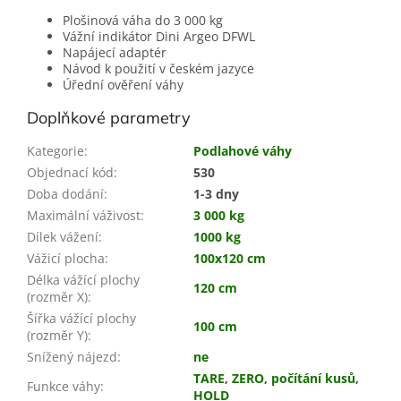
Plošinová váha do 3 000 kg
Vážní indikátor Dini Argeo DFWL
Napájecí adaptér
Návod k použití v českém jazyce
Úřední ověření váhy
Doplňkové parametry
Kategorie
:
Podlahové váhy
Objednací kód
:
530
Doba dodání
:
1-3 dny
Maximální váživost
:
3 000 kg
Dílek vážení
:
1000 kg
Vážicí plocha
:
100x120 cm
Délka vážící plochy
120 cm
(rozměr X)
:
Šířka vážící plochy
100 cm
(rozměr Y)
:
Snížený nájezd
:
ne
TARE
,
ZERO
,
počítání kusů
,
Funkce váhy
:
HOLD