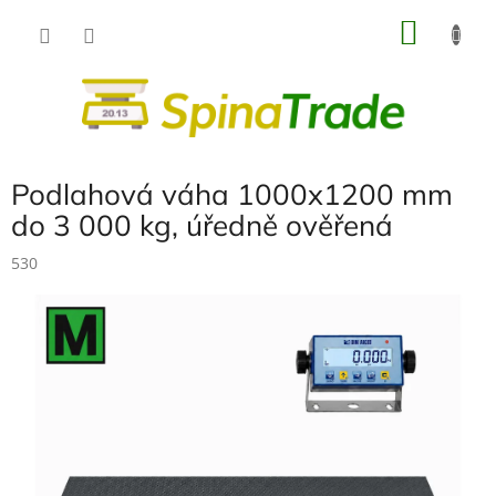
Přejít
NÁKU
na
obsah
KOŠÍK
Podlahová váha 1000x1200 mm
do 3 000 kg, úředně ověřená
530