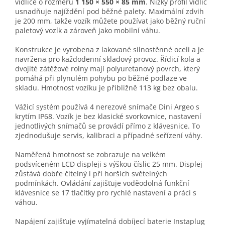
vidlice o rozměru
1 150 × 550 × 85 mm
. Nízký profil vidlic
usnadňuje najíždění pod běžné palety. Maximální zdvih
je 200 mm, takže vozík můžete používat jako běžný ruční
paletový vozík a zároveň jako mobilní váhu.
Konstrukce je vyrobena z lakované silnostěnné oceli a je
navržena pro každodenní skladový provoz. Řídicí kola a
dvojité zátěžové rolny mají polyuretanový povrch, který
pomáhá při plynulém pohybu po běžné podlaze ve
skladu. Hmotnost vozíku je přibližně 113 kg bez obalu.
Vážicí systém používá 4 nerezové snímače Dini Argeo s
krytím IP68. Vozík je bez klasické svorkovnice, nastavení
jednotlivých snímačů se provádí přímo z klávesnice. To
zjednodušuje servis, kalibraci a případné seřízení váhy.
Naměřená hmotnost se zobrazuje na velkém
podsvíceném LCD displeji s výškou číslic 25 mm. Displej
zůstává dobře čitelný i při horších světelných
podmínkách. Ovládání zajišťuje voděodolná funkční
klávesnice se 17 tlačítky pro rychlé nastavení a práci s
váhou.
Napájení zajišťuje vyjímatelná dobíjecí baterie Instaplug