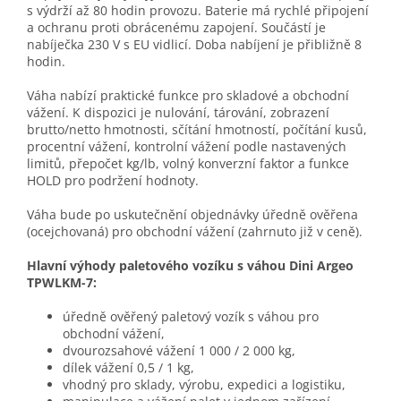
s výdrží až 80 hodin provozu. Baterie má rychlé připojení
a ochranu proti obrácenému zapojení. Součástí je
nabíječka 230 V s EU vidlicí. Doba nabíjení je přibližně 8
hodin.
Váha nabízí praktické funkce pro skladové a obchodní
vážení. K dispozici je nulování, tárování, zobrazení
brutto/netto hmotnosti, sčítání hmotností, počítání kusů,
procentní vážení, kontrolní vážení podle nastavených
limitů, přepočet kg/lb, volný konverzní faktor a funkce
HOLD pro podržení hodnoty.
Váha bude po uskutečnění objednávky úředně ověřena
(ocejchovaná) pro obchodní vážení (zahrnuto již v ceně).
Hlavní výhody paletového vozíku s váhou Dini Argeo
TPWLKM-7:
úředně ověřený paletový vozík s váhou pro
obchodní vážení,
dvourozsahové vážení 1 000 / 2 000 kg,
dílek vážení 0,5 / 1 kg,
vhodný pro sklady, výrobu, expedici a logistiku,