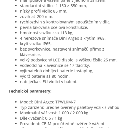
manipulace a vážení palet v jednom zařízení,
standardní vidlice 1 150 × 550 mm,
nízký profil vidlic 85 mm,
zdvih až 200 mm,
rychlozdvih s kontrolovaným spouštěním vidlic,
pevná lakovaná ocelová konstrukce,
hmotnost vozíku cca 113 kg,
4 nerezové snímače Dini Argeo s krytím IP68,
krytí vozíku IP65,
bez svorkovnice, nastavení snímačů přímo z
klávesnice,
velký podsvícený LCD displej s výškou číslic 25 mm,
voděodolná klávesnice se 17 tlačítky,
vyjímatelná dobíjecí baterie Instaplug,
výdrž baterie až 80 hodin,
nabíječka s EU vidlicí v balení.
Technické parametry:
Model: Dini Argeo TPWLKM-7
Typ zařízení: úředně ověřený paletový vozík s váhou
Maximální váživost: 1 000 / 2 000 kg
Dílek vážení: 0,5 / 1 kg
Provedení: CE-M pro úředně ověřené vážení