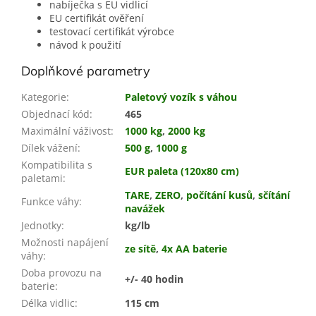
nabíječka s EU vidlicí
EU certifikát ověření
testovací certifikát výrobce
návod k použití
Doplňkové parametry
Kategorie
:
Paletový vozík s váhou
Objednací kód
:
465
Maximální váživost
:
1000 kg
,
2000 kg
Dílek vážení
:
500 g
,
1000 g
Kompatibilita s
EUR paleta (120x80 cm)
paletami
:
TARE
,
ZERO
,
počítání kusů
,
sčítání
Funkce váhy
:
navážek
Jednotky
:
kg/lb
Možnosti napájení
ze sítě
,
4x AA baterie
váhy
:
Doba provozu na
+/- 40 hodin
baterie
:
Délka vidlic
:
115 cm