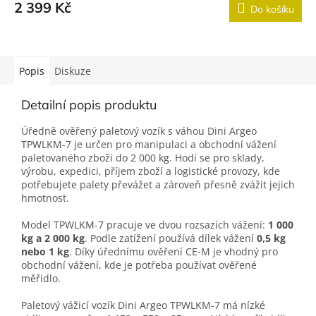
2 399 Kč
Do košíku
Popis
Diskuze
Detailní popis produktu
Úředně ověřený paletový vozík s váhou Dini Argeo
TPWLKM-7 je určen pro manipulaci a obchodní vážení
paletovaného zboží do 2 000 kg. Hodí se pro sklady,
výrobu, expedici, příjem zboží a logistické provozy, kde
potřebujete palety převážet a zároveň přesně zvážit jejich
hmotnost.
Model TPWLKM-7 pracuje ve dvou rozsazích vážení:
1 000
kg
a 2 000 kg
. Podle zatížení používá dílek vážení
0,5 kg
nebo 1 kg
. Díky úřednímu ověření CE-M je vhodný pro
obchodní vážení, kde je potřeba používat ověřené
měřidlo.
Paletový vážicí vozík Dini Argeo TPWLKM-7 má nízké