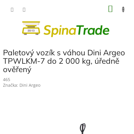
Přejít
NÁKU
na
obsah
KOŠÍK
Paletový vozík s váhou Dini Argeo
TPWLKM-7 do 2 000 kg, úředně
ověřený
465
Značka:
Dini Argeo