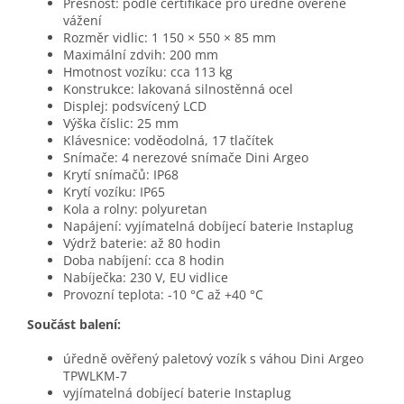
Přesnost: podle certifikace pro úředně ověřené
vážení
Rozměr vidlic: 1 150 × 550 × 85 mm
Maximální zdvih: 200 mm
Hmotnost vozíku: cca 113 kg
Konstrukce: lakovaná silnostěnná ocel
Displej: podsvícený LCD
Výška číslic: 25 mm
Klávesnice: voděodolná, 17 tlačítek
Snímače: 4 nerezové snímače Dini Argeo
Krytí snímačů: IP68
Krytí vozíku: IP65
Kola a rolny: polyuretan
Napájení: vyjímatelná dobíjecí baterie Instaplug
Výdrž baterie: až 80 hodin
Doba nabíjení: cca 8 hodin
Nabíječka: 230 V, EU vidlice
Provozní teplota: -10 °C až +40 °C
Součást balení:
úředně ověřený paletový vozík s váhou Dini Argeo
TPWLKM-7
vyjímatelná dobíjecí baterie Instaplug