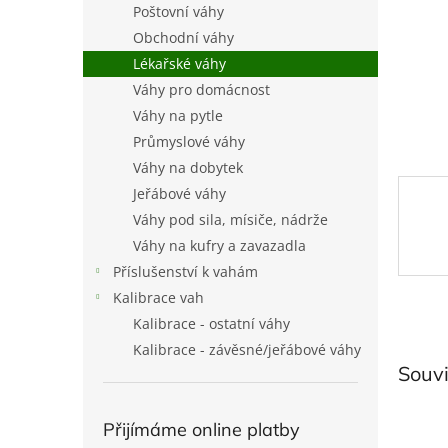
Poštovní váhy
l
Obchodní váhy
Lékařské váhy
Váhy pro domácnost
Váhy na pytle
Průmyslové váhy
Váhy na dobytek
Jeřábové váhy
Váhy pod sila, mísiče, nádrže
Váhy na kufry a zavazadla
Příslušenství k vahám
Kalibrace vah
Kalibrace - ostatní váhy
Kalibrace - závěsné/jeřábové váhy
Souvi
Přijímáme online platby