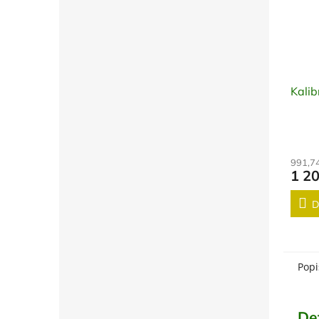
Kalib
991,7
1 2
D
Popi
De