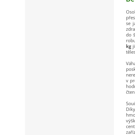
Oso
přes
se j
zdra
do š
robu
kg
j
těle
Váh
posk
nere
v pr
hod
čten
Souč
Dík
hmo
výš
cent
zaří