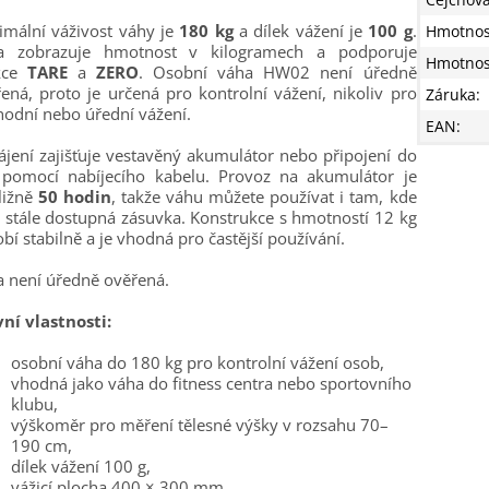
mální váživost váhy je
180 kg
a dílek vážení je
100 g
.
Hmotnos
a zobrazuje hmotnost v kilogramech a podporuje
Hmotnos
kce
TARE
a
ZERO
. Osobní váha HW02 není úředně
ená, proto je určená pro kontrolní vážení, nikoliv pro
Záruka
:
odní nebo úřední vážení.
EAN
:
jení zajišťuje vestavěný akumulátor nebo připojení do
ě pomocí nabíjecího kabelu. Provoz na akumulátor je
ližně
50 hodin
, takže váhu můžete používat i tam, kde
 stále dostupná zásuvka. Konstrukce s hmotností 12 kg
bí stabilně a je vhodná pro častější používání.
a není úředně ověřená.
ní vlastnosti:
osobní váha do 180 kg pro kontrolní vážení osob,
vhodná jako váha do fitness centra nebo sportovního
klubu,
výškoměr pro měření tělesné výšky v rozsahu 70–
190 cm,
dílek vážení 100 g,
vážicí plocha 400 × 300 mm,