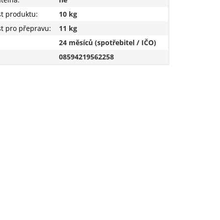
t produktu
:
10 kg
t pro přepravu:
11 kg
24 měsíců (spotřebitel / IČO)
08594219562258