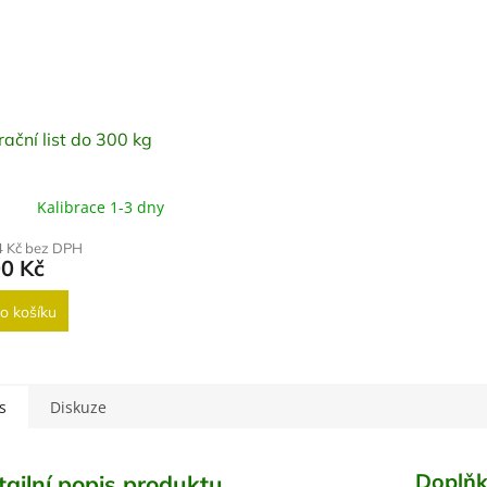
rační list do 300 kg
Kalibrace 1-3 dny
4 Kč bez DPH
00 Kč
o košíku
s
Diskuze
Doplňk
tailní popis produktu