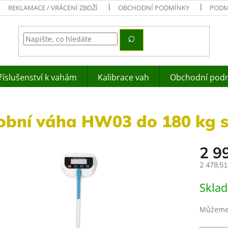
REKLAMACE / VRÁCENÍ ZBOŽÍ
OBCHODNÍ PODMÍNKY
PODM
říslušenství k vahám
Kalibrace vah
Obchodní pod
obní váha HW03 do 180 kg 
2 9
2 478,5
Měrná
Skla
cena:
Můžeme 