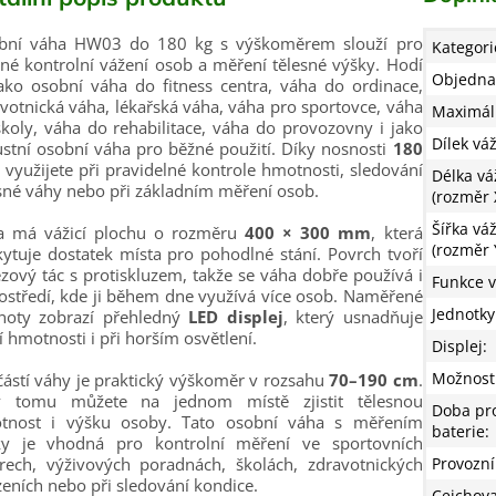
bní váha HW03 do 180 kg s výškoměrem slouží pro
Kategori
né kontrolní vážení osob a měření tělesné výšky. Hodí
Objedna
ako osobní váha do fitness centra, váha do ordinace,
votnická váha, lékařská váha, váha pro sportovce, váha
Maximáln
koly, váha do rehabilitace, váha do provozovny i jako
Dílek vá
stní osobní váha pro běžné použití. Díky nosnosti
180
i využijete při pravidelné kontrole hmotnosti, sledování
Délka vá
sné váhy nebo při základním měření osob.
(rozměr 
Šířka váž
a má vážicí plochu o rozměru
400 × 300 mm
, která
(rozměr 
ytuje dostatek místa pro pohodlné stání. Povrch tvoří
zový tác s protiskluzem, takže se váha dobře používá i
Funkce 
ostředí, kde ji během dne využívá více osob. Naměřené
Jednotky
noty zobrazí přehledný
LED displej
, který usnadňuje
í hmotnosti i při horším osvětlení.
Displej
:
Možnosti
ástí váhy je praktický výškoměr v rozsahu
70–190 cm
.
y tomu můžete na jednom místě zjistit tělesnou
Doba pr
tnost i výšku osoby. Tato osobní váha s měřením
baterie
:
ky je vhodná pro kontrolní měření ve sportovních
rech, výživových poradnách, školách, zdravotnických
Provozní
zeních nebo při sledování kondice.
Cejchova