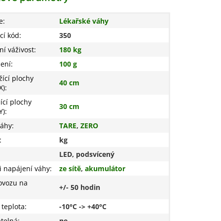
e
:
Lékařské váhy
cí kód
:
350
í váživost
:
180 kg
žení
:
100 g
žící plochy
40 cm
X)
:
ící plochy
30 cm
Y)
:
váhy
:
TARE
,
ZERO
:
kg
LED, podsvícený
 napájení váhy
:
ze sítě
,
akumulátor
ovozu na
+/- 50 hodin
 teplota
:
-10°C -> +40°C
telná
:
ne