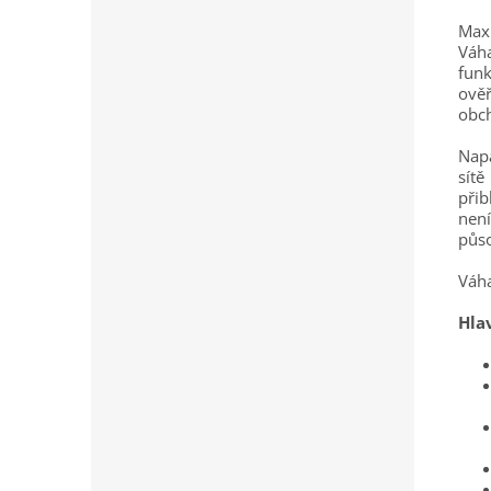
Maxi
Váh
fun
ověř
obch
Napá
sít
přib
není
půso
Váh
Hlav