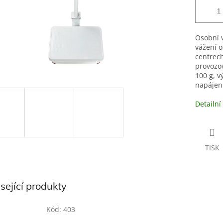
Osobní 
vážení o
centrech
provozov
100 g, v
napájení
Detailní
TISK
sející produkty
Kód:
403