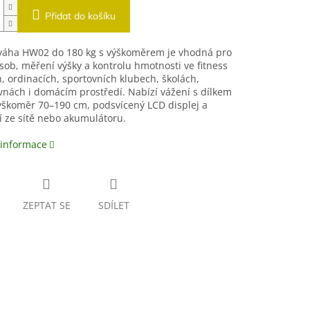
Přidat do košíku
váha HW02 do 180 kg s výškoměrem je vhodná pro
sob, měření výšky a kontrolu hmotnosti ve fitness
, ordinacích, sportovních klubech, školách,
nách i domácím prostředí. Nabízí vážení s dílkem
ýškoměr 70–190 cm, podsvícený LCD displej a
 ze sítě nebo akumulátoru.
 informace
ZEPTAT SE
SDÍLET