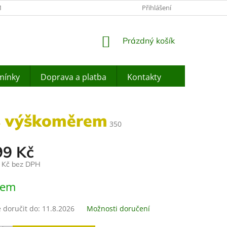
ÍNKY OCHRANY OSOBNÍCH ÚDAJŮ
JAK NAKUPOVAT
Přihlášení
ZPĚTNÝ O
NÁKUPNÍ
Prázdný košík
KOŠÍK
mínky
Doprava a platba
Kontakty
s výškoměrem
350
99 Kč
1 Kč bez DPH
dem
doručit do:
11.8.2026
Možnosti doručení