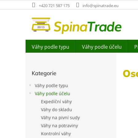
Přejít
+420 721 587 175
info@spinatrade.eu
na
obsah
Váhy podle typu
Váhy podle účelu
P
P
o
Přeskočit
s
Os
Kategorie
kategorie
t
r
Váhy podle typu
a
Váhy podle účelu
n
Expediční váhy
n
í
Váhy do skladu
p
Váhy na pivní sudy
a
Váhy na potraviny
n
Kontrolní váhy
e