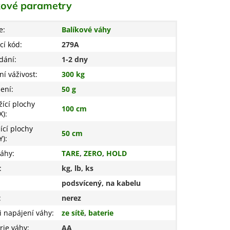
ové parametry
e
:
Balíkové váhy
cí kód
:
279A
dání
:
1-2 dny
í váživost
:
300 kg
žení
:
50 g
žící plochy
100 cm
X)
:
ící plochy
50 cm
Y)
:
váhy
:
TARE
,
ZERO
,
HOLD
:
kg, lb, ks
podsvícený, na kabelu
:
nerez
 napájení váhy
:
ze sítě
,
baterie
rie váhy
:
AA