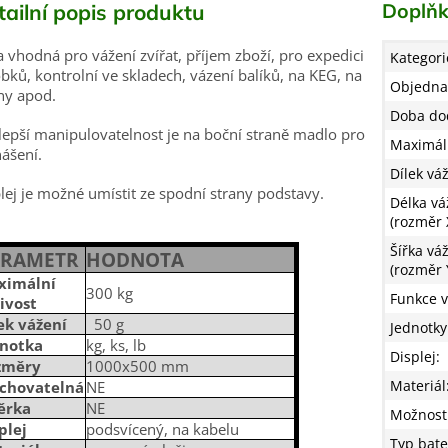
Doplňk
tailní popis produktu
 vhodná pro vážení zvířat, příjem zboží, pro expedici
Kategori
bků, kontrolní ve skladech, vázení balíků, na KEG, na
Objedna
ny apod.
Doba do
lepší manipulovatelnost je na boční straně madlo pro
Maximáln
ášení.
Dílek vá
lej je možné umístit ze spodní strany podstavy.
Délka vá
(rozměr 
Šířka váž
ARAMETR
HODNOTA
(rozměr 
ximální
300 kg
Funkce 
ivost
ek vážení
50 g
Jednotky
dnotka
kg, ks, lb
Displej
:
změry
1000x500 mm
Materiál
jchovatelná
NE
ěrka
NE
Možnosti
plej
podsvícený, na kabelu
Typ bate