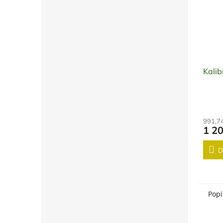
Kalib
991,7
1 2
D
Popi