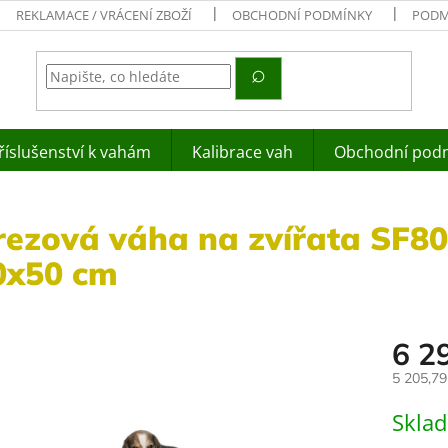
REKLAMACE / VRÁCENÍ ZBOŽÍ
OBCHODNÍ PODMÍNKY
PODM
říslušenství k vahám
Kalibrace vah
Obchodní pod
rezová váha na zvířata SF80
0x50 cm
6 2
5 205,7
Měrná
Skla
cena: