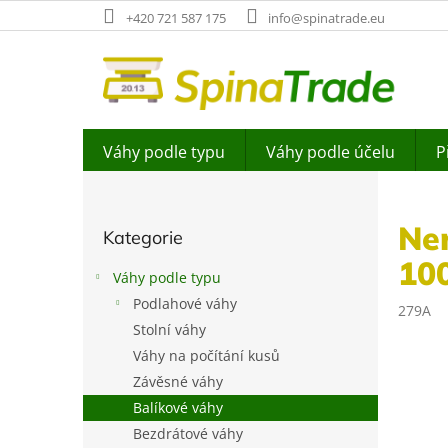
Přejít
+420 721 587 175
info@spinatrade.eu
na
obsah
Váhy podle typu
Váhy podle účelu
P
P
o
Přeskočit
s
Ne
Kategorie
kategorie
t
10
r
Váhy podle typu
a
Podlahové váhy
n
279A
Stolní váhy
n
í
Váhy na počítání kusů
p
Závěsné váhy
a
Balíkové váhy
n
Bezdrátové váhy
e