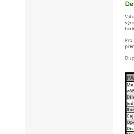
De
Váha
výro
bed
Pro 
přen
Disp
P
Ma
váž
Díl
Je
Ro
Ce
Op
Dis