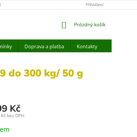
ÍNKY OCHRANY OSOBNÍCH ÚDAJŮ
JAK NAKUPOVAT
Přihlášení
ZPĚTNÝ O
NÁKUPNÍ
Prázdný košík
KOŠÍK
mínky
Doprava a platba
Kontakty
9 do 300 kg/ 50 g
99 Kč
9 Kč bez DPH
dem