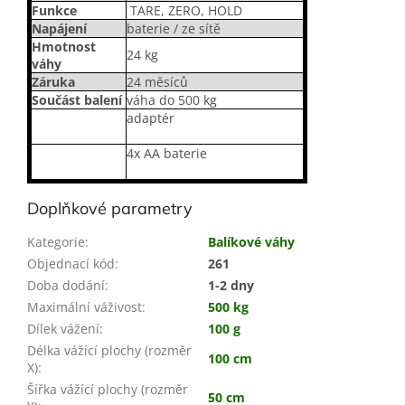
Funkce
TARE, ZERO, HOLD
Napájení
baterie / ze sítě
Hmotnost
24 kg
váhy
Záruka
24 měsíců
Součást balení
váha do 500 kg
adaptér
4x AA baterie
Doplňkové parametry
Kategorie
:
Balíkové váhy
Objednací kód
:
261
Doba dodání
:
1-2 dny
Maximální váživost
:
500 kg
Dílek vážení
:
100 g
Délka vážící plochy (rozměr
100 cm
X)
:
Šířka vážící plochy (rozměr
50 cm