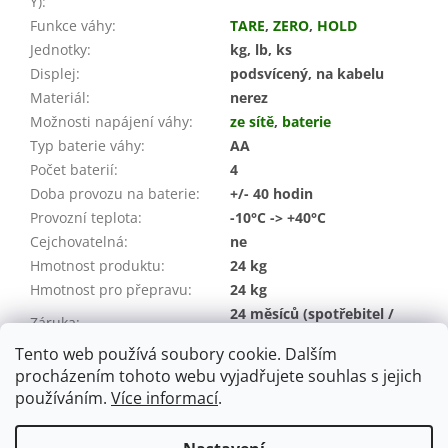
Y)
:
Funkce váhy
:
TARE
,
ZERO
,
HOLD
Jednotky
:
kg, lb, ks
Displej
:
podsvícený, na kabelu
Materiál
:
nerez
Možnosti napájení váhy
:
ze sítě
,
baterie
Typ baterie váhy
:
AA
Počet baterií
:
4
Doba provozu na baterie
:
+/- 40 hodin
Provozní teplota
:
-10°C -> +40°C
Cejchovatelná
:
ne
Hmotnost produktu
:
24 kg
Hmotnost pro přepravu:
24 kg
24 měsíců (spotřebitel /
Záruka
:
IČO)
Tento web používá soubory cookie. Dalším
EAN
:
08594219562050
procházením tohoto webu vyjadřujete souhlas s jejich
používáním.
Více informací
.
Z
á