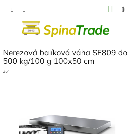
Přejít
NÁKU
na
obsah
KOŠÍK
Nerezová balíková váha SF809 do
500 kg/100 g 100x50 cm
261