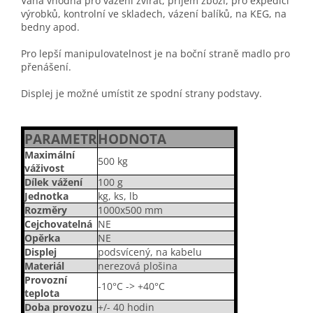
Váha vhodná pro vážení zvířat, příjem zboží, pro expedici
výrobků, kontrolní ve skladech, vázení balíků, na KEG, na
bedny apod.
Pro lepší manipulovatelnost je na boční straně madlo pro
přenášení.
Displej je možné umístit ze spodní strany podstavy.
PARAMETR
HODNOTA
Maximální
500 kg
váživost
Dílek vážení
100 g
Jednotka
kg, ks, lb
Rozměry
1000x500 mm
Cejchovatelná
NE
Opěrka
NE
Displej
podsvícený, na kabelu
Materiál
nerezová plošina
Provozní
-10°C -> +40°C
teplota
Doba provozu
+/- 40 hodin