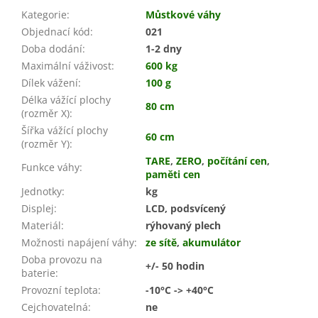
Kategorie
:
Můstkové váhy
Objednací kód
:
021
Doba dodání
:
1-2 dny
Maximální váživost
:
600 kg
Dílek vážení
:
100 g
Délka vážící plochy
80 cm
(rozměr X)
:
Šířka vážící plochy
60 cm
(rozměr Y)
:
TARE
,
ZERO
,
počítání cen
,
Funkce váhy
:
paměti cen
Jednotky
:
kg
Displej
:
LCD, podsvícený
Materiál
:
rýhovaný plech
Možnosti napájení váhy
:
ze sítě
,
akumulátor
Doba provozu na
+/- 50 hodin
baterie
:
Provozní teplota
:
-10°C -> +40°C
Cejchovatelná
:
ne