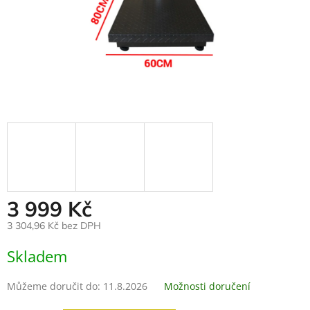
3 999 Kč
3 304,96 Kč bez DPH
Měrná
Skladem
cena:
Můžeme doručit do:
11.8.2026
Možnosti doručení