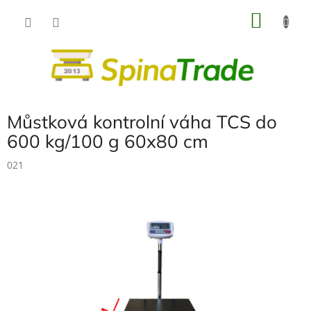
Přejít
NÁKU
na
obsah
KOŠÍK
Můstková kontrolní váha TCS do
600 kg/100 g 60x80 cm
021