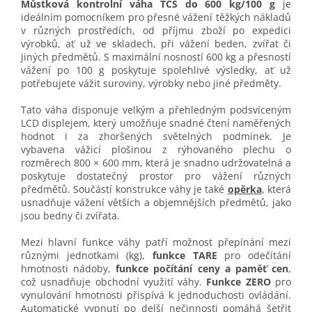
Můstková kontrolní váha TCS do 600 kg/100 g
je
ideálním pomocníkem pro přesné vážení těžkých nákladů
v různých prostředích, od příjmu zboží po expedici
výrobků, ať už ve skladech, při vážení beden, zvířat či
jiných předmětů. S maximální nosností 600 kg a přesností
vážení po 100 g poskytuje spolehlivé výsledky, ať už
potřebujete vážit suroviny, výrobky nebo jiné předměty.
Tato váha disponuje velkým a přehledným podsvíceným
LCD displejem, který umožňuje snadné čtení naměřených
hodnot i za zhoršených světelných podmínek. Je
vybavena vážicí plošinou z rýhovaného plechu o
rozměrech 800 × 600 mm, která je snadno udržovatelná a
poskytuje dostatečný prostor pro vážení různých
předmětů. Součástí konstrukce váhy je také
opěrka
, která
usnadňuje vážení větších a objemnějších předmětů, jako
jsou bedny či zvířata.
Mezi hlavní funkce váhy patří možnost přepínání mezi
různými jednotkami (kg),
funkce TARE
pro odečítání
hmotnosti nádoby,
funkce počítání ceny a paměť cen
,
což usnadňuje obchodní využití váhy.
Funkce ZERO
pro
vynulování hmotnosti přispívá k jednoduchosti ovládání.
Automatické vypnutí po delší nečinnosti pomáhá šetřit