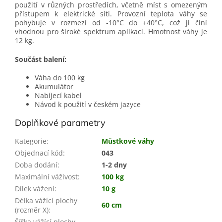
použití v různých prostředích, včetně míst s omezeným
přístupem k elektrické síti. Provozní teplota váhy se
pohybuje v rozmezí od -10°C do +40°C, což ji činí
vhodnou pro široké spektrum aplikací. Hmotnost váhy je
12 kg.
Součást balení:
Váha do 100 kg
Akumulátor
Nabíjecí kabel
Návod k použití v českém jazyce
Doplňkové parametry
Kategorie
:
Můstkové váhy
Objednací kód
:
043
Doba dodání
:
1-2 dny
Maximální váživost
:
100 kg
Dílek vážení
:
10 g
Délka vážící plochy
60 cm
(rozměr X)
:
Šířka vážící plochy