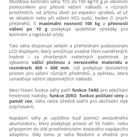
Můstková kontrolní váha TCS do 100 kg/10 g je ideálním
pomocníkem pro přesné vážení nákladů v různých
prostředích, od příjmu zboží po expedici výrobků, ať už
ve skladech nebo při vážení KEG sudů, beden či jiných
předmětů. S
maximální nosností 100 kg
a
přesností
vážení po 10 g
poskytuje spolehlivé výsledky pro
kontrolní a logistické účely.
Tato váha disponuje velkým a přehledným podsvíceným
LCD displejem, který umožňuje snadné čtení naměřených
hodnot i za zhoršených světelných podmínek. Je
vybavena
vážicí plošinou z nerezového materiálu o
rozměrech 450 × 600 mm
, což poskytuje dostatečný
prostor pro vážení různých předmětů, a opěrkou, která
usnadňuje vážení objemnějších nákladů.
Mezi hlavní funkce váhy patří
funkce TARE
pro odečítání
hmotnosti nádoby,
funkce ZERO
,
funkce počítání ceny
a
paměť cen.
Váha nelze úředně ověřit pro obchodní styk
(cejchování).
Napájení váhy je zajištěno buď pomocí vestavěného
akumulátoru, který poskytuje provoz až 50 hodin, nebo
připojením do sítě prostřednictvím dodaného napájecího
adaptéru. Díky tomu je váha flexibilní a vhodná pro