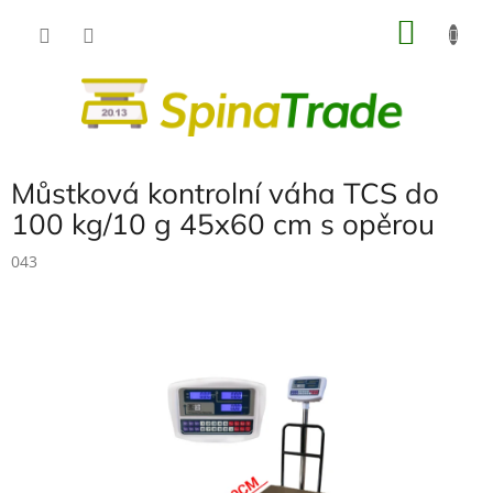
Přejít
NÁKU
na
obsah
KOŠÍK
Můstková kontrolní váha TCS do
100 kg/10 g 45x60 cm s opěrou
043