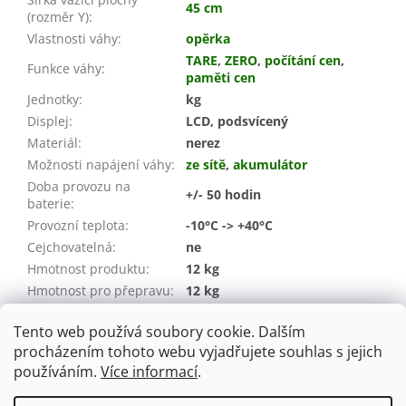
45 cm
(rozměr Y)
:
Vlastnosti váhy
:
opěrka
TARE
,
ZERO
,
počítání cen
,
Funkce váhy
:
paměti cen
Jednotky
:
kg
Displej
:
LCD, podsvícený
Materiál
:
nerez
Možnosti napájení váhy
:
ze sítě
,
akumulátor
Doba provozu na
+/- 50 hodin
baterie
:
Provozní teplota
:
-10°C -> +40°C
Cejchovatelná
:
ne
Hmotnost produktu
:
12 kg
Hmotnost pro přepravu:
12 kg
Záruka
:
24 měsíců (spotřebitel / IČO)
Tento web používá soubory cookie. Dalším
EAN
:
08594219560384
procházením tohoto webu vyjadřujete souhlas s jejich
používáním.
Více informací
.
Z
á