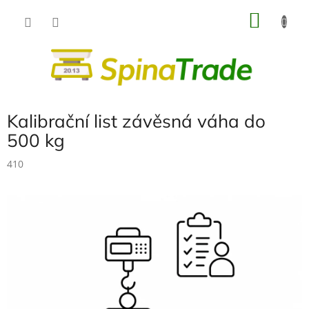
Přejít
NÁKU
na
obsah
KOŠÍK
Kalibrační list závěsná váha do
500 kg
410