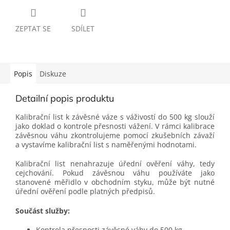
ZEPTAT SE
SDÍLET
Popis
Diskuze
Detailní popis produktu
Kalibrační list k závěsné váze s váživostí do 500 kg slouží
jako doklad o kontrole přesnosti vážení. V rámci kalibrace
závěsnou váhu zkontrolujeme pomocí zkušebních závaží
a vystavíme kalibrační list s naměřenými hodnotami.
Kalibrační list nenahrazuje úřední ověření váhy, tedy
cejchování. Pokud závěsnou váhu používáte jako
stanovené měřidlo v obchodním styku, může být nutné
úřední ověření podle platných předpisů.
Součást služby:
Kontrola přesnosti závěsné váhy do 500 kg