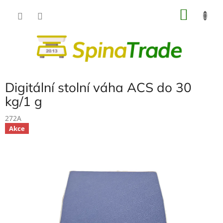
Přejít
NÁKU
na
obsah
KOŠÍK
Digitální stolní váha ACS do 30
kg/1 g
272A
Akce