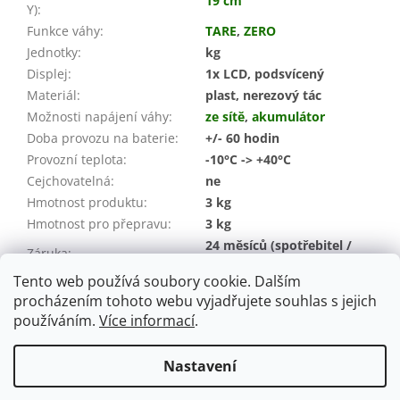
19 cm
Y)
:
Funkce váhy
:
TARE
,
ZERO
Jednotky
:
kg
Displej
:
1x LCD, podsvícený
Materiál
:
plast, nerezový tác
Možnosti napájení váhy
:
ze sítě
,
akumulátor
Doba provozu na baterie
:
+/- 60 hodin
Provozní teplota
:
-10°C -> +40°C
Cejchovatelná
:
ne
Hmotnost produktu
:
3 kg
Hmotnost pro přepravu:
3 kg
24 měsíců (spotřebitel /
Záruka
:
IČO)
Tento web používá soubory cookie. Dalším
EAN
:
8594219562807
procházením tohoto webu vyjadřujete souhlas s jejich
používáním.
Více informací
.
Z
á
Nastavení
Vytvořil Shoptet
p
a