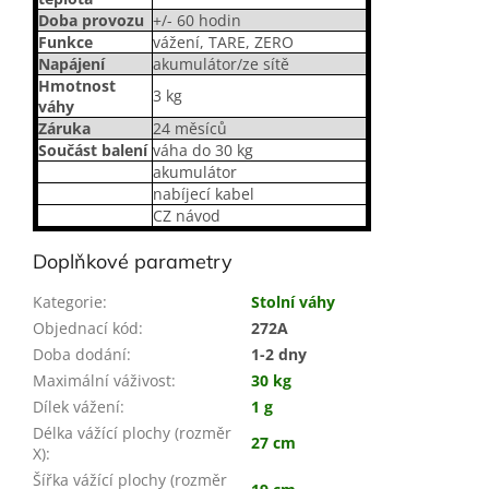
Doba provozu
+/- 60 hodin
Funkce
vážení, TARE, ZERO
Napájení
akumulátor/ze sítě
Hmotnost
3 kg
váhy
Záruka
24 měsíců
Součást balení
váha do 30 kg
akumulátor
nabíjecí kabel
CZ návod
Doplňkové parametry
Kategorie
:
Stolní váhy
Objednací kód
:
272A
Doba dodání
:
1-2 dny
Maximální váživost
:
30 kg
Dílek vážení
:
1 g
Délka vážící plochy (rozměr
27 cm
X)
:
Šířka vážící plochy (rozměr