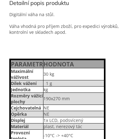
Detailní popis produktu
Digitální váha na stůl.
Váha vhodná pro příjem zboží, pro expedici výrobků,
kontrolní ve skladech apod.
PARAMETR
HODNOTA
Maximální
30 kg
váživost
Dílek vážení
1 g
Jednotka
kg
Rozměry vážící
190x270 mm
plochy
Cejchovatelná
NE
Opěrka
NE
Displej
1x LCD, podsvícený
Materiál
plast, nerezový tác
Provozní
-10°C -> +40°C
teplota