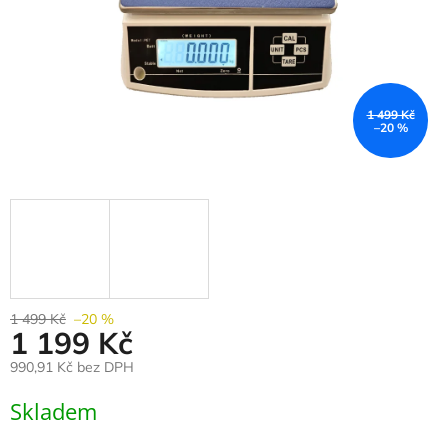
1 499 Kč
–20 %
1 499 Kč
–20 %
1 199 Kč
990,91 Kč bez DPH
Měrná
Skladem
cena: