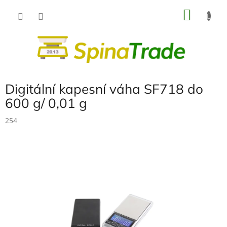
Přejít
NÁKU
na
obsah
KOŠÍK
Digitální kapesní váha SF718 do
600 g/ 0,01 g
254