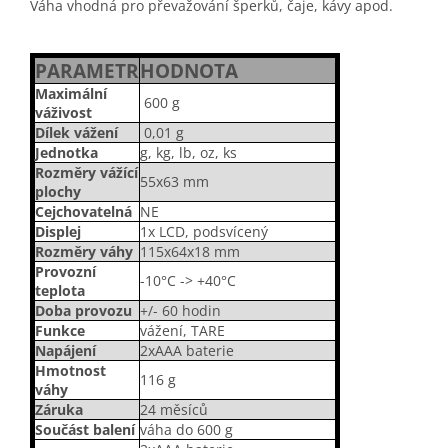
Váha vhodná pro převažování šperků, čaje, kávy apod.
PARAMETR
HODNOTA
Maximální
600 g
váživost
Dílek vážení
0,01 g
Jednotka
g, kg, lb, oz, ks
Rozměry vážící
55x63 mm
plochy
Cejchovatelná
NE
Displej
1x LCD, podsvícený
Rozměry váhy
115x64x18 mm
Provozní
-10°C -> +40°C
teplota
Doba provozu
+/- 60 hodin
Funkce
vážení, TARE
Napájení
2xAAA baterie
Hmotnost
116 g
váhy
Záruka
24 měsíců
Součást balení
váha do 600 g