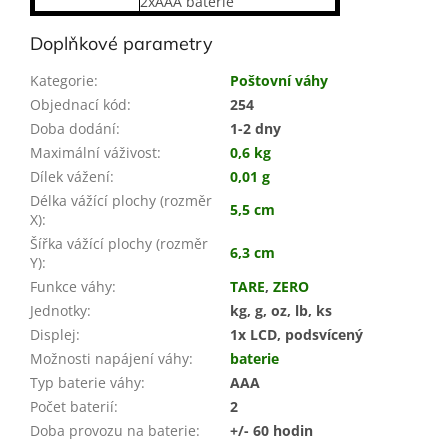
2xAAA baterie
Doplňkové parametry
Kategorie
:
Poštovní váhy
Objednací kód
:
254
Doba dodání
:
1-2 dny
Maximální váživost
:
0,6 kg
Dílek vážení
:
0,01 g
Délka vážící plochy (rozměr
5,5 cm
X)
:
Šířka vážící plochy (rozměr
6,3 cm
Y)
:
Funkce váhy
:
TARE
,
ZERO
Jednotky
:
kg, g, oz, lb, ks
Displej
:
1x LCD, podsvícený
Možnosti napájení váhy
:
baterie
Typ baterie váhy
:
AAA
Počet baterií
:
2
Doba provozu na baterie
:
+/- 60 hodin