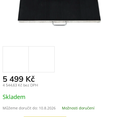
5 499 Kč
4 544,63 Kč bez DPH
Měrná
Skladem
cena:
Můžeme doručit do:
10.8.2026
Možnosti doručení