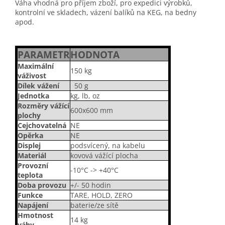
Váha vhodná pro příjem zboží, pro expedici výrobků,
kontrolní ve skladech, vázení balíků na KEG, na bedny
apod.
PARAMETR
HODNOTA
Maximální
150 kg
váživost
Dílek vážení
50 g
Jednotka
kg, lb, oz
Rozměry vážící
600x600 mm
plochy
Cejchovatelná
NE
Opěrka
NE
Displej
podsvícený, na kabelu
Materiál
kovová vážící plocha
Provozní
-10°C -> +40°C
teplota
Doba provozu
+/- 50 hodin
Funkce
TARE, HOLD, ZERO
Napájení
baterie/ze sítě
Hmotnost
14 kg
váhy