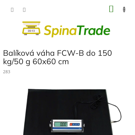
Přejít
NÁKU
na
obsah
KOŠÍK
Balíková váha FCW-B do 150
kg/50 g 60x60 cm
283