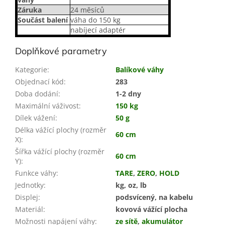
Záruka
24 měsíců
Součást balení
váha do 150 kg
nabíjecí adaptér
Doplňkové parametry
Kategorie
:
Balíkové váhy
Objednací kód
:
283
Doba dodání
:
1-2 dny
Maximální váživost
:
150 kg
Dílek vážení
:
50 g
Délka vážící plochy (rozměr
60 cm
X)
:
Šířka vážící plochy (rozměr
60 cm
Y)
:
Funkce váhy
:
TARE
,
ZERO
,
HOLD
Jednotky
:
kg, oz, lb
Displej
:
podsvícený, na kabelu
Materiál
:
kovová vážící plocha
Možnosti napájení váhy
:
ze sítě
,
akumulátor