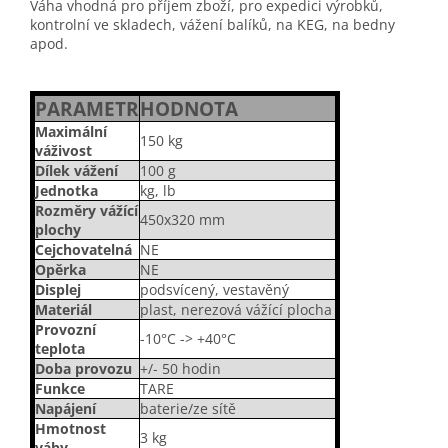
Váha vhodná pro příjem zboží, pro expedici výrobků,
kontrolní ve skladech, vážení balíků, na KEG, na bedny
apod.
PARAMETR
HODNOTA
Maximální
150 kg
váživost
Dílek vážení
100 g
Jednotka
kg, lb
Rozměry vážící
450x320 mm
plochy
Cejchovatelná
NE
Opěrka
NE
Displej
podsvícený, vestavěný
Materiál
plast, nerezová vážící plocha
Provozní
-10°C -> +40°C
teplota
Doba provozu
+/- 50 hodin
Funkce
TARE
Napájení
baterie/ze sítě
Hmotnost
3 kg
váhy