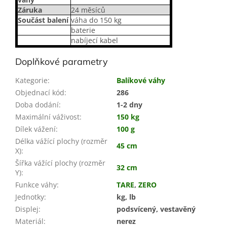
Záruka
24 měsíců
Součást balení
váha do 150 kg
baterie
nabíjecí kabel
Doplňkové parametry
Kategorie
:
Balíkové váhy
Objednací kód
:
286
Doba dodání
:
1-2 dny
Maximální váživost
:
150 kg
Dílek vážení
:
100 g
Délka vážící plochy (rozměr
45 cm
X)
:
Šířka vážící plochy (rozměr
32 cm
Y)
:
Funkce váhy
:
TARE
,
ZERO
Jednotky
:
kg, lb
Displej
:
podsvícený, vestavěný
Materiál
:
nerez