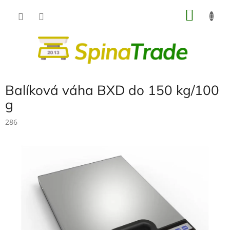
Přejít
NÁKU
na
obsah
KOŠÍK
Balíková váha BXD do 150 kg/100
g
286