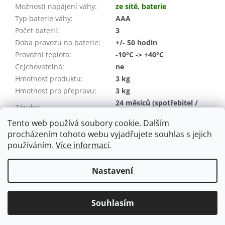
Možnosti napájení váhy
:
ze sítě
,
baterie
Typ baterie váhy
:
AAA
Počet baterií
:
3
Doba provozu na baterie
:
+/- 50 hodin
Provozní teplota
:
-10°C -> +40°C
Cejchovatelná
:
ne
Hmotnost produktu
:
3 kg
Hmotnost pro přepravu:
3 kg
24 měsíců (spotřebitel /
Záruka
:
IČO)
Tento web používá soubory cookie. Dalším
EAN
:
08594219562272
procházením tohoto webu vyjadřujete souhlas s jejich
používáním.
Více informací
.
Z
á
Nastavení
Vytvořil Shoptet
p
a
t
Souhlasím
Copyright 2026
ST Shop
. Všechna práva vyhrazena.
í